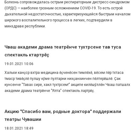
Болезнь сопровождалась острым респираторным дистресс-синдромом
(ОРДС) — наиболее грозным осложнением COVID-19. То есть острой
дыхательной недостаточностью, характеризующейся быстрым началом
широкого воспалительного процесса в легких, подтвердили в
минздраве республики.
Чӑваш академи драма театрӗнче тухтӑрсене тав туса
спектакль кӑтартрӗҫ
19.01.2021 10:06
Хальхи канӑҫсӑр вӑхӑтра медицина ӗҫченӗсен тимлӗхӗ, вӗсем пӗр тӑхтаса
тӑмасӑр тивӗҫлӗ пулӑшу кӳме пултарни нихҫанхинчен пӗлтерӗшлӗ. Ҫак
кунсенче "Тавах сире, хаклӑ тухтӑрсем!" акципе килӗшӳллӗн Чӑваш патшалӑх
академи драма театрӗнче "Ялта" спектакль лартрӗҫ.
Акцию "Спасибо вам, родные доктора" поддержали
театры Чувашии
18.01.2021 18:49