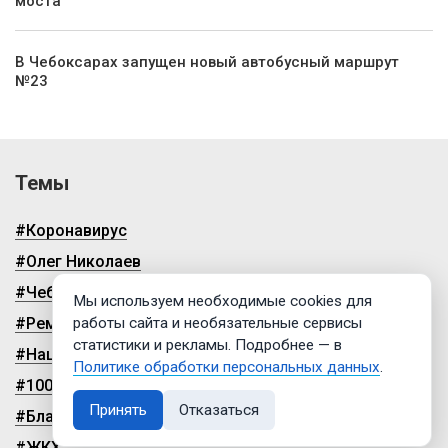
моста
В Чебоксарах запущен новый автобусный маршрут
№23
Темы
#Коронавирус
#Олег Николаев
#Чебоксары
Мы используем необходимые cookies для
работы сайта и необязательные сервисы
#Ремонт дорог
статистики и рекламы. Подробнее — в
#Нацпроекты
Политике обработки персональных данных
.
#100-летие чувашской автономии
Принять
Отказаться
#Благоустройство
#ЖКХ