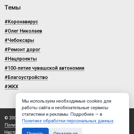
Темы
#Коронавирус
#Олег Николаев
#Чебоксары
#Ремонт дорог
#Нацпроекты
#100-летие чувашской автономии
#Благоустройство
#ЖКХ
Мы используем необходимые cookies для
работы сайта и необязательные сервисы
статистики и рекламы. Подробнее — в
© 2009-2026, ГТРК «Чувашия»
Политике обработки персональных данных
.
Политика обработки персональных данных
Настройки cookies
Принять
Отказаться