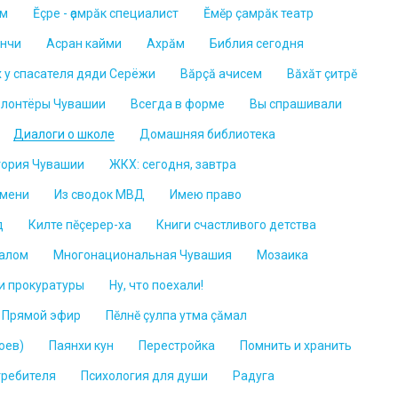
ем
Ĕçре - ҫамрӑк специалист
Ĕмĕр çамрăк театр
ĕнчи
Асран кайми
Ахрăм
Библия сегодня
х у спасателя дяди Серёжи
Вăрçă ачисем
Вăхăт çитрĕ
лонтёры Чувашии
Всегда в форме
Вы спрашивали
Диалоги о школе
Домашняя библиотека
тория Чувашии
ЖКХ: сегодня, завтра
емени
Из сводок МВД
Имею право
д
Килте пĕçерер-ха
Книги счастливого детства
ралом
Многонациональная Чувашия
Мозаика
и прокуратуры
Ну, что поехали!
. Прямой эфир
Пĕлнĕ çулпа утма çăмал
оев)
Паянхи кун
Перестройка
Помнить и хранить
требителя
Психология для души
Радуга