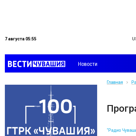
7 августа 05:55
U
Новости
Главная
Р
Прог
"Радио Чуваш