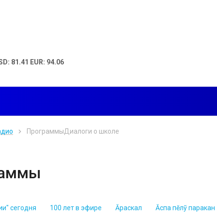
SD: 81.41 EUR: 94.06
адио
Программы
Диалоги о школе
раммы
ии" сегодня
100 лет в эфире
Ăраскал
Ăспа пĕлỹ паракан