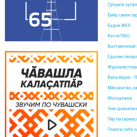
Çỹпçипе хупă
Ĕмӗр сакки са
Будни ЖКХ
Вести ПФО
Выставочный 
Еда как лекар
Журналистсем
Йала йерке - 
Мĕн акатăн, ç
Молодёжка
Они сражалис
Пĕр пытармас
Помоги себе 