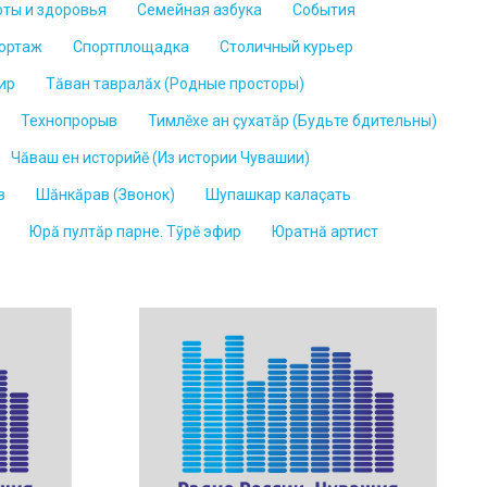
оты и здоровья
Семейная азбука
События
ортаж
Спортплощадка
Столичный курьер
ир
Тăван тавралăх (Родные просторы)
Технопрорыв
Тимлĕхе ан çухатăр (Будьте бдительны)
Чăваш ен историйĕ (Из истории Чувашии)
в
Шăнкăрав (Звонок)
Шупашкар калаçать
Юрă пултăр парне. Тỹрĕ эфир
Юратнӑ артист