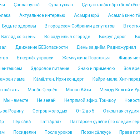
лчи
Çапла пулнă
Çула тухсан
Çутçанталăк вăрттăнлăхĕс
рлака
Актуальное интервью
Асăмри юрă
Асамлă кино т
Будьте здоровы
В городском Собрании депутатов
В гостя
Взгляд со сцены
Во саду иль в огороде
Вокруг дорог
Во
зал
Движение БЕЗопасности
День за днём. Радиожурнал
ство
Еткерлĕх управçи
Жемчужина Поволжья
Живая ис
 ентешсем
Здоровое питание
Знаю и применяю
Зов вр
Ламран лама
Кăмăлтан. Ирхи концерт
Кайри-мала. Хит-пара
ав шăтать
Манăн Çеçпĕл
Манан Айхи
Между Волгой и У
Мы - вместе
Не зевай
Непрямой эфир. Ток-шоу
Новост
ь за Родину
Остров молодых
От 2 до 5
Открытая студия
ăр
Пĕр сăвă
Паттăрлăх
Паттăрсен çулĕпе (По следам гер
сам
Посиделки
После уроков
Поэзи çăлкуçӗ
Права по