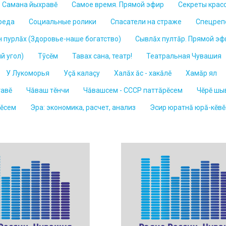
Самана йыхравĕ
Самое время. Прямой эфир
Секреты крас
реда
Социальные ролики
Спасатели на страже
Спецреп
н пурлăх (Здоровье-наше богатство)
Сывлӑх пултӑр. Прямой эф
й угол)
Тỹсĕм
Тавах сана, театр!
Театральная Чувашия
У Лукоморья
Уçă калаçy
Халăх ăс - хакăлĕ
Хамăр ял
тавĕ
Чăваш тĕнчи
Чăвашсем - СССР паттăрĕсем
Чĕрĕ шы
нĕсем
Эра: экономика, расчет, анализ
Эсир юратнă юрă-кĕвĕ