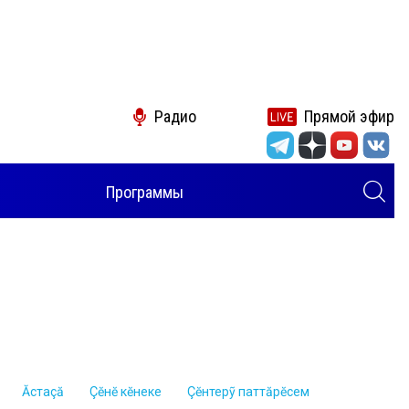
Радио
Прямой эфир
Программы
Ăстаçă
Çĕнĕ кĕнеке
Çĕнтерỹ паттăрĕсем