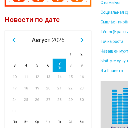
С нами Бог
Социальная с
Новости по дате
Сывлăх - пирĕ
Тĕпел (Красны
Август
2026
Точка роста
Чăваш ен мух
1
2
Ырă-çке çу ку
7
4
5
6
8
9
3
Пт
Я и Планета
11
12
13
14
15
16
10
18
19
20
21
22
23
17
25
26
27
28
29
30
24
31
Пн
Вт
Ср
Чт
Пт
Сб
Вс