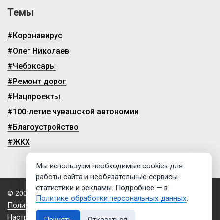
Темы
#Коронавирус
#Олег Николаев
#Чебоксары
#Ремонт дорог
#Нацпроекты
#100-летие чувашской автономии
#Благоустройство
#ЖКХ
Мы используем необходимые cookies для
работы сайта и необязательные сервисы
статистики и рекламы. Подробнее — в
© 2009-2026, ГТРК «Чувашия»
Политике обработки персональных данных
.
Политика обработки персональных данных
Настройки cookies
Принять
Отказаться