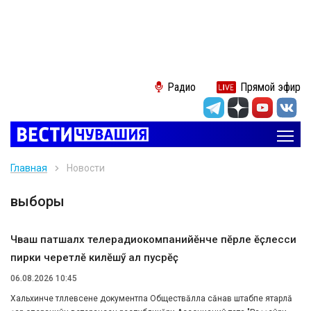
Радио
Прямой эфир
Главная
Новости
выборы
Чӑваш патшалӑх телерадиокомпанийӗнче пӗрле ӗҫлесси
пирки черетлӗ килӗшӳ алӑ пусрӗҫ
06.08.2026 10:45
Хальхинче тӗллевӗсене документпа Обществӑлла сӑнав штабӗпе ятарлӑ