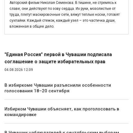
Авторский фильм Николая Семенова. В тишине, не стремясь к
славе, они действуют по зову сердца. Их руки, мозолистые от
труда, плетут маскировочные сети, вяжут теплые носки, готовят
сухпайки. Каждый стежок, каждый узел – это частичка души,
вложенная в общее дело.
Политика
"Единая Россия" первой в Чувашии подписала
соглашение о защите избирательных прав
04.08.2026 12:09
В избиркоме Чувашии разъяснили особенности
голосования 18–20 сентября
Избирком Чувашии объясняет, как проголосовать в
командировке
В Чувашии наблюдателей к сентябрьским выборам