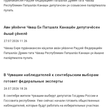
пурӑнакансен Раҫҫей Федерацийӗн Патшалӑх Думин тата Чӑваш
Республикин Патшалӑх Канашӗн депутачӗсен ҫӗнӗ созывӗсене палӑртмалла
пулать.
Авӑн уйӑхӗнче Чӑваш Ен Патшалӑх Канашӗн депутачӗсен
йышӗ ҫӗнелӗ
27.07.2026 11:26
Чӑваш Енре пурӑнакансен кӑҫалхи авӑн уйӑхӗнче Раҫҫей Федерацийӗн
Патшалӑх Думин тата Чӑваш Республикин Патшалӑх Канашӗн ҫӗнӗ йышне
палӑртмалла пулать.
В Чувашии наблюдателей к сентябрьским выборам
готовят федеральные эксперты
24.07.2026 18:26
В сентябре жители Чувашии выберут депутатов Госдумы России и
Госсовета республики. Уже сейчас начали готовить общественных
наблюдателей, которые будут работать на избирательных участках.