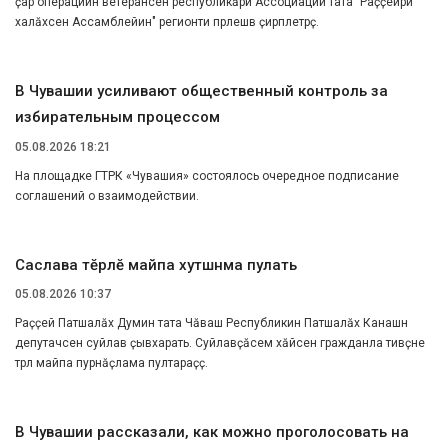
ҫар операцийӗн ветеранӗсен республикӑри Ассоциацийӗ тата "Раҫҫейри
халӑхсен Ассамблейин" регионти пӗрлешӗвӗ ҫирӗплетрӗҫ.
В Чувашии усиливают общественный контроль за
избирательным процессом
05.08.2026 18:21
На площадке ГТРК «Чувашия» состоялось очередное подписание
соглашений о взаимодействии.
Сасӑлава тӗрлӗ майпа хутшӑнма пулать
05.08.2026 10:37
Раҫҫей Патшалӑх Думин тата Чӑваш Республикин Патшалӑх Канашӗн
депутачӗсен суйлавӗ ҫывхарать. Суйлавҫӑсем хӑйсен гражданла тивӗҫне
тӗрлӗ майпа пурнӑҫлама пултараҫҫӗ.
В Чувашии рассказали, как можно проголосовать на