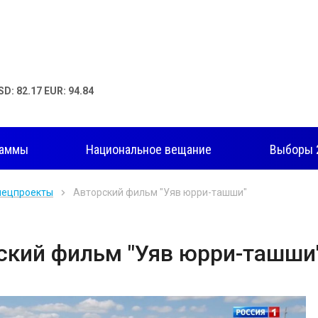
SD: 82.17 EUR: 94.84
раммы
Национальное вещание
Выборы 
пецпроекты
Авторский фильм "Уяв юрри-ташши"
ский фильм "Уяв юрри-ташши