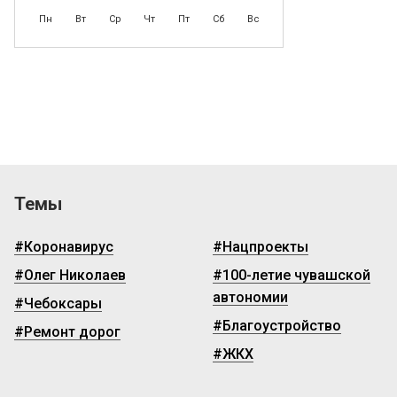
Пн
Вт
Ср
Чт
Пт
Сб
Вс
Темы
#Коронавирус
#Нацпроекты
#Олег Николаев
#100-летие чувашской
автономии
#Чебоксары
#Благоустройство
#Ремонт дорог
#ЖКХ