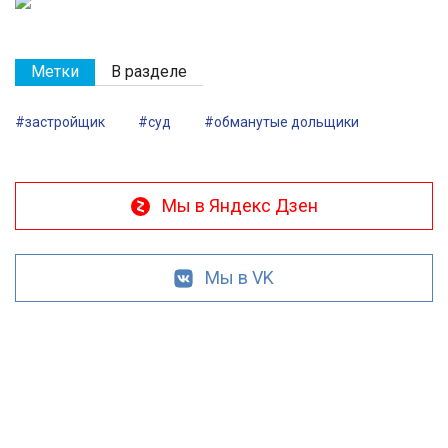
Метки
В разделе
#застройщик
#суд
#обманутые дольщики
Мы в Яндекс Дзен
Мы в VK