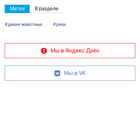
Метки
В разделе
#дикие животные
#реки
Мы в Яндекс Дзен
Мы в VK