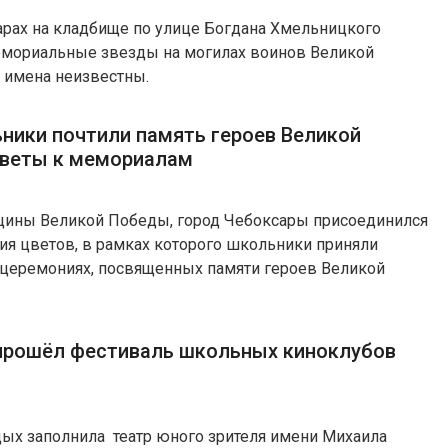
арах на кладбище по улице Богдана Хмельницкого
емориальные звезды на могилах воинов Великой
и имена неизвестны.
ники почтили память героев Великой
цветы к мемориалам
щины Великой Победы, город Чебоксары присоединился
я цветов, в рамках которого школьники приняли
 церемониях, посвященных памяти героев Великой
прошёл фестиваль школьных киноклубов
дых заполнила театр юного зрителя имени Михаила