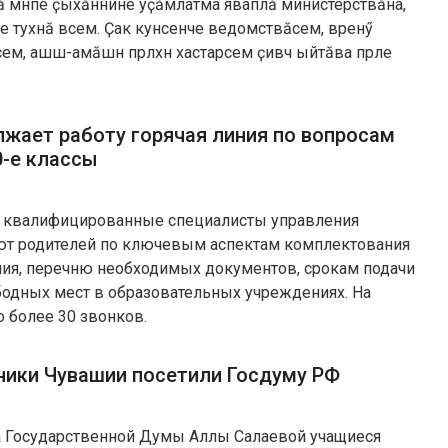
 мӗнпе ҫыхӑннине уҫӑмлатма яваплӑ министерствӑна,
не тухнӑ вӗсем. Ҫак кунсенче ведомствӑсем, вӗренӳ
м, ашшӗ-амӑшӗн пӗрлӗхӗн хастарӗсем ҫивӗч ыйтӑва пӗрле
лжает работу горячая линия по вопросам
0-е классы
00 квалифицированные специалисты управления
ют родителей по ключевым аспектам комплектования
ния, перечню необходимых документов, срокам подачи
бодных мест в образовательных учреждениях. На
 более 30 звонков.
ики Чувашии посетили Госдуму РФ
 Государственной Думы Аллы Салаевой учащиеся