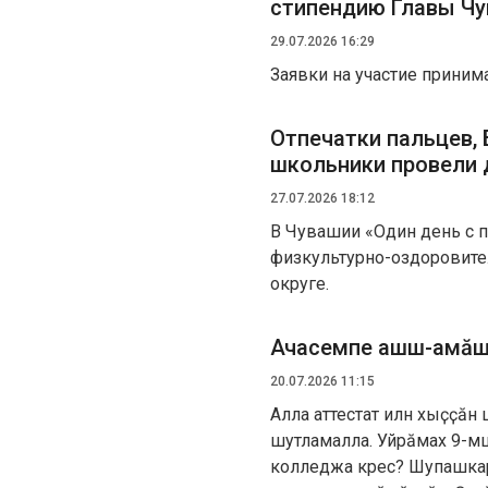
стипендию Главы Ч
29.07.2026 16:29
Заявки на участие принима
Отпечатки пальцев,
школьники провели 
27.07.2026 18:12
В Чувашии «Один день с 
физкультурно-оздоровите
округе.
Ачасемпе ашшӗ-амӑш
20.07.2026 11:15
Алла аттестат илнӗ хыҫҫӑн
шутламалла. Уйрӑмах 9-мӗш
колледжа кӗрес? Шупашкар