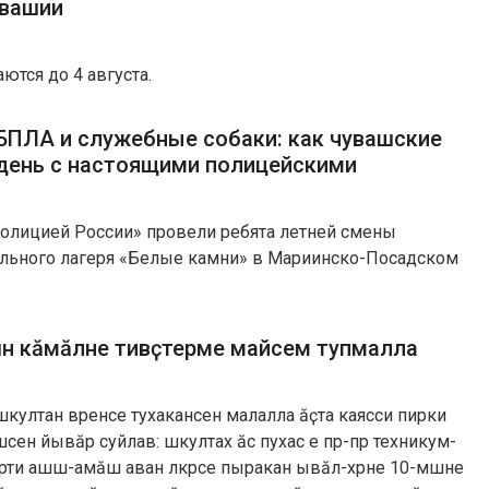
увашии
ются до 4 августа.
 БПЛА и служебные собаки: как чувашские
день с настоящими полицейскими
полицией России» провели ребята летней смены
льного лагеря «Белые камни» в Мариинско-Посадском
ӗн кӑмӑлне тивӗҫтерме майсем тупмалла
 шкултан вӗренсе тухакансен малалла ӑҫта каясси пирки
сен йывӑр суйлав: шкултах ӑс пухас е пӗр-пӗр техникум-
ти ашшӗ-амӑшӗ аван ӗлкӗрсе пыракан ывӑл-хӗрне 10-мӗшне