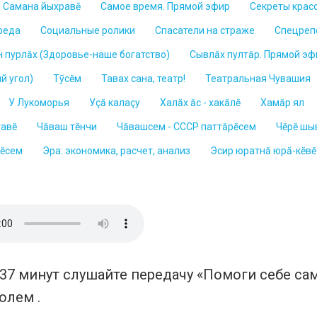
Самана йыхравĕ
Самое время. Прямой эфир
Секреты крас
реда
Социальные ролики
Спасатели на страже
Спецреп
н пурлăх (Здоровье-наше богатство)
Сывлӑх пултӑр. Прямой эф
й угол)
Тỹсĕм
Тавах сана, театр!
Театральная Чувашия
У Лукоморья
Уçă калаçy
Халăх ăс - хакăлĕ
Хамăр ял
тавĕ
Чăваш тĕнчи
Чăвашсем - СССР паттăрĕсем
Чĕрĕ шы
нĕсем
Эра: экономика, расчет, анализ
Эсир юратнă юрă-кĕвĕ
 37 минут слушайте передачу «Помоги себе с
олем .