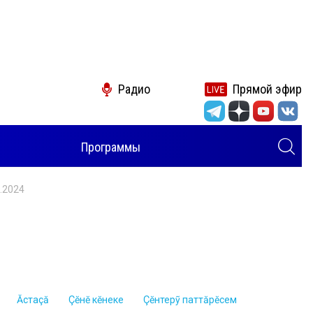
Радио
Прямой эфир
Программы
.2024
Ăстаçă
Çĕнĕ кĕнеке
Çĕнтерỹ паттăрĕсем