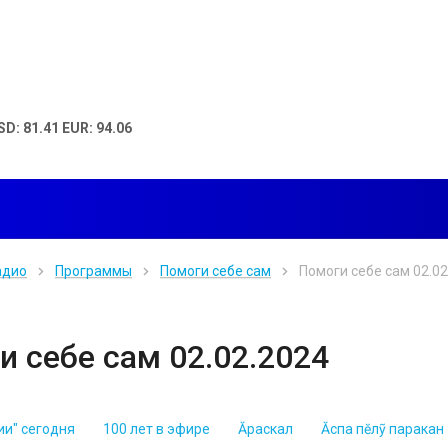
SD: 81.41 EUR: 94.06
адио
Программы
Помоги себе сам
Помоги себе сам 02.02
и себе сам 02.02.2024
ии" сегодня
100 лет в эфире
Ăраскал
Ăспа пĕлỹ паракан