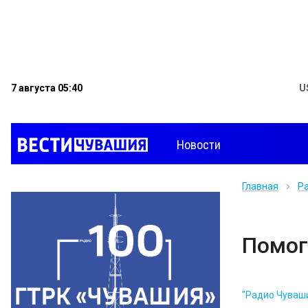
7 августа 05:40
U
Новости
Главная
Р
Помог
"Радио Чуваш