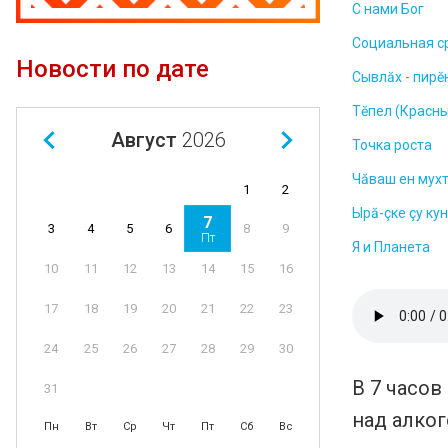
С нами Бог
Социальная с
Новости по дате
Сывлăх - пирĕ
Тĕпел (Красны
Август
2026
Точка роста
Чăваш ен мух
1
2
Ырă-çке çу ку
7
4
5
6
8
9
3
Пт
Я и Планета
11
12
13
14
15
16
10
18
19
20
21
22
23
17
25
26
27
28
29
30
24
В 7 часов
31
над алког
Пн
Вт
Ср
Чт
Пт
Сб
Вс