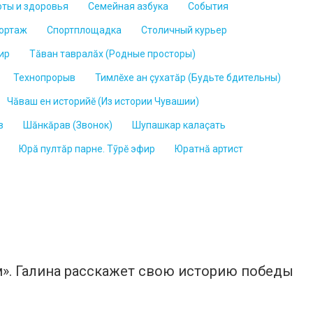
оты и здоровья
Семейная азбука
События
ортаж
Спортплощадка
Столичный курьер
ир
Тăван тавралăх (Родные просторы)
Технопрорыв
Тимлĕхе ан çухатăр (Будьте бдительны)
Чăваш ен историйĕ (Из истории Чувашии)
в
Шăнкăрав (Звонок)
Шупашкар калаçать
Юрă пултăр парне. Тỹрĕ эфир
Юратнӑ артист
ам». Галина расскажет свою историю победы