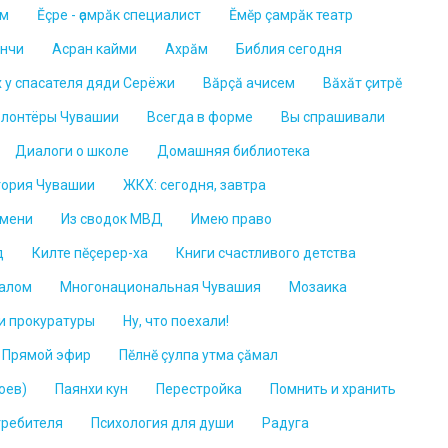
ем
Ĕçре - ҫамрӑк специалист
Ĕмĕр çамрăк театр
ĕнчи
Асран кайми
Ахрăм
Библия сегодня
х у спасателя дяди Серёжи
Вăрçă ачисем
Вăхăт çитрĕ
лонтёры Чувашии
Всегда в форме
Вы спрашивали
Диалоги о школе
Домашняя библиотека
тория Чувашии
ЖКХ: сегодня, завтра
емени
Из сводок МВД
Имею право
д
Килте пĕçерер-ха
Книги счастливого детства
ралом
Многонациональная Чувашия
Мозаика
и прокуратуры
Ну, что поехали!
. Прямой эфир
Пĕлнĕ çулпа утма çăмал
оев)
Паянхи кун
Перестройка
Помнить и хранить
требителя
Психология для души
Радуга