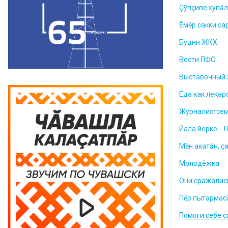
Çỹпçипе хупă
Ĕмӗр сакки са
Будни ЖКХ
Вести ПФО
Выставочный 
Еда как лекар
Журналистсем
Йала йерке - 
Мĕн акатăн, ç
Молодёжка
Они сражалис
Пĕр пытармас
Помоги себе 