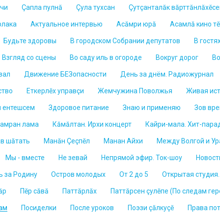
лчи
Çапла пулнă
Çула тухсан
Çутçанталăк вăрттăнлăхĕс
рлака
Актуальное интервью
Асăмри юрă
Асамлă кино т
Будьте здоровы
В городском Собрании депутатов
В гостя
Взгляд со сцены
Во саду иль в огороде
Вокруг дорог
Во
зал
Движение БЕЗопасности
День за днём. Радиожурнал
ство
Еткерлĕх управçи
Жемчужина Поволжья
Живая ис
 ентешсем
Здоровое питание
Знаю и применяю
Зов вр
Ламран лама
Кăмăлтан. Ирхи концерт
Кайри-мала. Хит-пара
ав шăтать
Манăн Çеçпĕл
Манан Айхи
Между Волгой и У
Мы - вместе
Не зевай
Непрямой эфир. Ток-шоу
Новост
ь за Родину
Остров молодых
От 2 до 5
Открытая студия
ăр
Пĕр сăвă
Паттăрлăх
Паттăрсен çулĕпе (По следам гер
сам
Посиделки
После уроков
Поэзи çăлкуçӗ
Права по