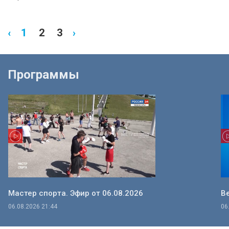
‹
1
2
3
›
Программы
Мастер спорта. Эфир от 06.08.2026
Ве
06.08.2026 21:44
06