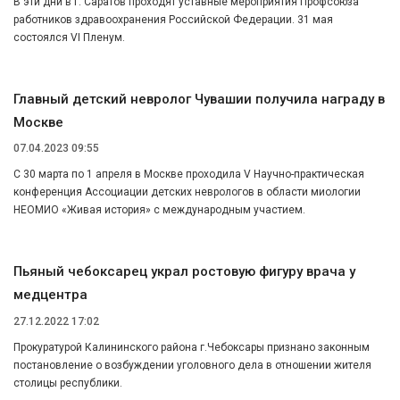
В эти дни в г. Саратов проходят уставные мероприятия Профсоюза
работников здравоохранения Российской Федерации. 31 мая
состоялся VI Пленум.
Главный детский невролог Чувашии получила награду в
Москве
07.04.2023 09:55
С 30 марта по 1 апреля в Москве проходила V Научно-практическая
конференция Ассоциации детских неврологов в области миологии
НЕОМИО «Живая история» с международным участием.
Пьяный чебоксарец украл ростовую фигуру врача у
медцентра
27.12.2022 17:02
Прокуратурой Калининского района г.Чебоксары признано законным
постановление о возбуждении уголовного дела в отношении жителя
столицы республики.