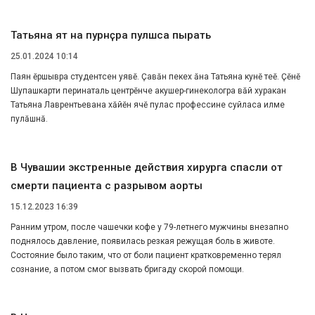
Татьяна ят ӑна пурнӑҫра пулӑшса пырать
25.01.2024 10:14
Паян ҫӗршывра студентсен уявӗ. Ҫавӑн пекех ӑна Татьяна кунӗ теҫҫӗ. Ҫӗнӗ
Шупашкарти перинаталь центрӗнче акушер-гинекологра вӑй хуракан
Татьяна Лаврентьевана хӑйӗн ячӗ пулас профессине суйласа илме
пулӑшнӑ.
В Чувашии экстренные действия хирурга спасли от
смерти пациента с разрывом аорты
15.12.2023 16:39
Ранним утром, после чашечки кофе у 79-летнего мужчины внезапно
поднялось давление, появилась резкая режущая боль в животе.
Состояние было таким, что от боли пациент кратковременно терял
сознание, а потом смог вызвать бригаду скорой помощи.