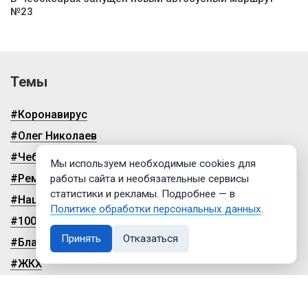
№23
Темы
#Коронавирус
#Олег Николаев
#Чебоксары
Мы используем необходимые cookies для
#Ремонт дорог
работы сайта и необязательные сервисы
статистики и рекламы. Подробнее — в
#Нацпроекты
Политике обработки персональных данных
.
#100-летие чувашской автономии
Принять
Отказаться
#Благоустройство
#ЖКХ