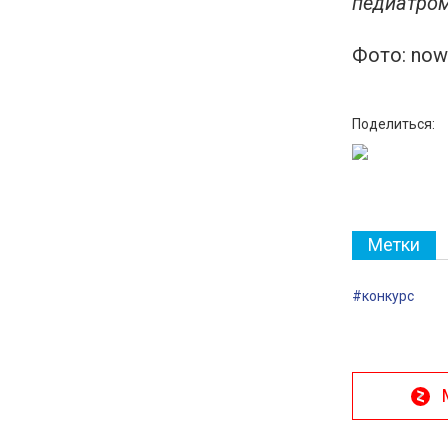
педиатро
Фото: now
Поделиться:
Метки
#конкурс