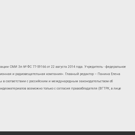
рации СМИ Эл № ФС 77-59166 от 22 августа 2014 года. Учредитель - федеральное
изионная и радиовещательная компания». Главный редактор – Панина Елена
 в соответствии с российским и международным законодательством об
 видеоматериалов возможно только с согласия правообладателя (ВГТРК, в лице