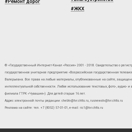
#Ремонт дорог
#ЖКХ
© «Государственный Интернет-Канал «Россия» 2001 - 2018. Свидетельство о регист
государственное унитарное предприятие «Всероссийская государственная телев
Валерьевна. Все права на любые материалы, опубликованные на сайте, защищены
интеллектуальной собственности. Любое использование текстовых, фото-, аудио- и
филиала ГТРК «Чувашия»). Для детей старше 16 лет.
Адрес электронной почты редакции: chebtv@tvr.chtts.ru, rusnewstv@tvr.chtts.ru
Реклама на сайте: тел. +7 (8352) 57-01-01, е-mail: ric1@tvr.chtts.ru