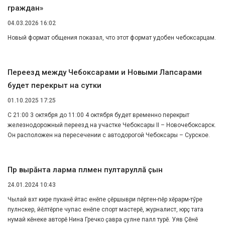
граждан»
04.03.2026 16:02
Новый формат общения показал, что этот формат удобен чебоксарцам.
Переезд между Чебоксарами и Новыми Лапсарами
будет перекрыт на сутки
01.10.2025 17:25
С 21:00 3 октября до 11:00 4 октября будет временно перекрыт
железнодорожный переезд на участке Чебоксары II – Новочебоксарск.
Он расположен на пересечении с автодорогой Чебоксары – Сурское.
Пӗр вырӑнта ларма пӗлмен пултаруллӑ ҫын
24.01.2024 10:43
Чылай вӑхӑт кире пуканӗ йӑтас енӗпе ҫӗршыври пӗртен-пӗр хӗрарӑм-тӳре
пулнӑскер, йӗлтӗрпе чупас енӗпе спорт мастерӗ, журналист, юрӑҫ тата
нумай кӗнеке авторӗ Нина Гречко ҫавра ҫулне паллӑ турӗ. Уяв Ҫӗнӗ