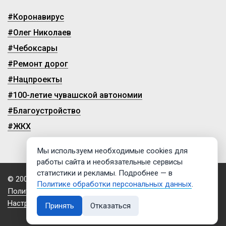
#Коронавирус
#Олег Николаев
#Чебоксары
#Ремонт дорог
#Нацпроекты
#100-летие чувашской автономии
#Благоустройство
#ЖКХ
Мы используем необходимые cookies для
работы сайта и необязательные сервисы
статистики и рекламы. Подробнее — в
© 2009-2026, ГТРК «Чувашия»
Политике обработки персональных данных
.
Политика обработки персональных данных
Настройки cookies
Принять
Отказаться