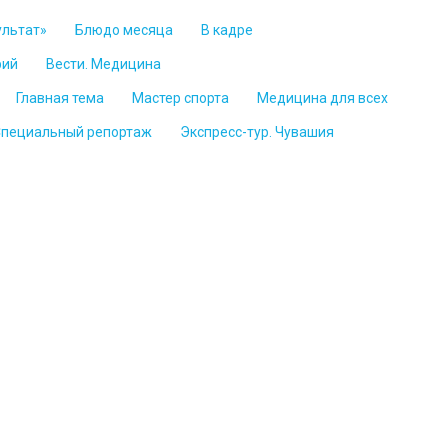
ультат»
Блюдо месяца
В кадре
рий
Вести. Медицина
Главная тема
Мастер спорта
Медицина для всех
пециальный репортаж
Экспресс-тур. Чувашия