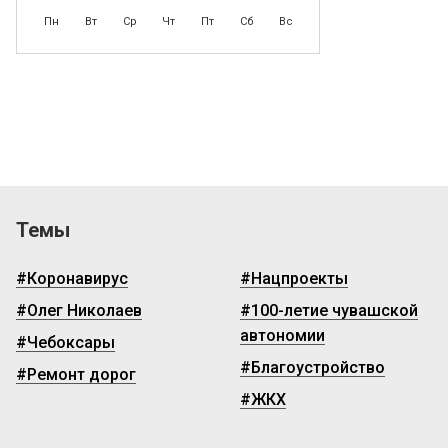
Пн
Вт
Ср
Чт
Пт
Сб
Вс
Темы
#Коронавирус
#Нацпроекты
#Олег Николаев
#100-летие чувашской
автономии
#Чебоксары
#Благоустройство
#Ремонт дорог
#ЖКХ