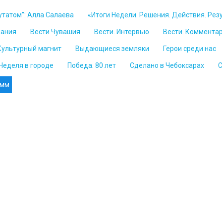
утатом": Алла Салаева
«Итоги Недели. Решения. Действия. Рез
мания
Вести Чувашия
Вести. Интервью
Вести. Коммента
Культурный магнит
Выдающиеся земляки
Герои среди нас
Неделя в городе
Победа. 80 лет
Сделано в Чебоксарах
С
амм