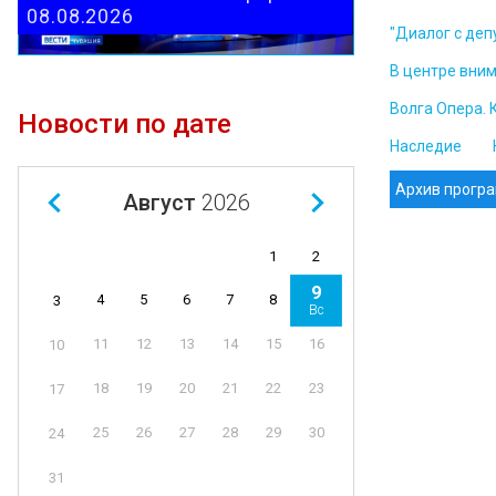
08.08.2026
"Диалог с деп
В центре вни
Волга Опера. 
Новости по дате
Наследие
Архив прогр
Август
2026
1
2
9
4
5
6
7
8
3
Вс
11
12
13
14
15
16
10
18
19
20
21
22
23
17
25
26
27
28
29
30
24
31