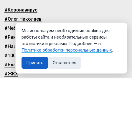
#Коронавирус
#Олег Николаев
#Чебоксары
Мы используем необходимые cookies для
#Ремонт дорог
работы сайта и необязательные сервисы
статистики и рекламы. Подробнее — в
#Нацпроекты
Политике обработки персональных данных
.
#100-летие чувашской автономии
Принять
Отказаться
#Благоустройство
#ЖКХ
© 2009-2026, ГТРК «Чувашия»
Политика обработки персональных данных
Настройки cookies