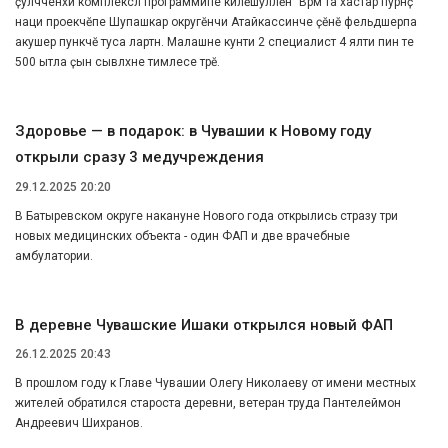
ҫулчченхи комплекслӑ программипе килӗшӳллӗн "Вӑрӑм та хастар пурнӑҫ"
наци проекчӗпе Шупашкар округӗнчи Атайкассинче ҫӗнӗ фельдшерпа
акушер пункчӗ туса лартнӑ. Малашне кунти 2 специалист 4 ялти пин те
500 ытла ҫын сывлӑхне тимлесе тӑрӗ.
Здоровье — в подарок: в Чувашии к Новому году
открыли сразу 3 медучреждения
29.12.2025 20:20
В Батыревском округе накануне Нового года открылись стразу три
новых медицинских объекта - один ФАП и две врачебные
амбулатории.
В деревне Чувашские Ишаки открылся новый ФАП
26.12.2025 20:43
В прошлом году к Главе Чувашии Олегу Николаеву от имени местных
жителей обратился староста деревни, ветеран труда Пантелеймон
Андреевич Шихранов.