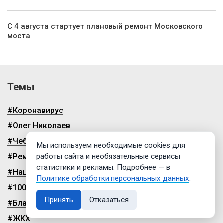
С 4 августа стартует плановый ремонт Московского
моста
Темы
#Коронавирус
#Олег Николаев
#Чебоксары
Мы используем необходимые cookies для
#Ремонт дорог
работы сайта и необязательные сервисы
статистики и рекламы. Подробнее — в
#Нацпроекты
Политике обработки персональных данных
.
#100-летие чувашской автономии
Принять
Отказаться
#Благоустройство
#ЖКХ