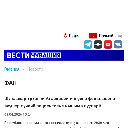
Радио
Прямой эфир
Главная
Новости
ФАП
Шупашкар тӑрӑхӗнчи Атайкассинче ҫӗнӗ фельдшерпа
акушер пункчӗ пациентсене йышӑнма пуҫларӗ
03.04.2026 10:24
Республикӑн экономика тата социаллӑ пурнӑҫ аталанӑвӗн 2030-мӗш