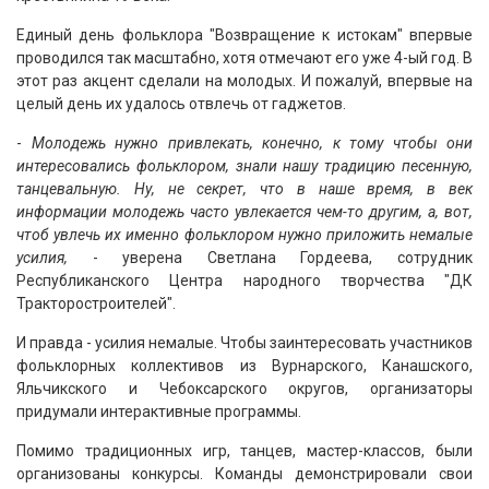
Единый день фольклора "Возвращение к истокам" впервые
проводился так масштабно, хотя отмечают его уже 4-ый год. В
этот раз акцент сделали на молодых. И пожалуй, впервые на
целый день их удалось отвлечь от гаджетов.
-
Молодежь нужно привлекать, конечно, к тому чтобы они
интересовались фольклором, знали нашу традицию песенную,
танцевальную. Ну, не секрет, что в наше время, в век
информации молодежь часто увлекается чем-то другим, а, вот,
чтоб увлечь их именно фольклором нужно приложить немалые
усилия,
- уверена Светлана Гордеева, сотрудник
Республиканского Центра народного творчества "ДК
Тракторостроителей".
И правда - усилия немалые. Чтобы заинтересовать участников
фольклорных коллективов из Вурнарского, Канашского,
Яльчикского и Чебоксарского округов, организаторы
придумали интерактивные программы.
Помимо традиционных игр, танцев, мастер-классов, были
организованы конкурсы. Команды демонстрировали свои