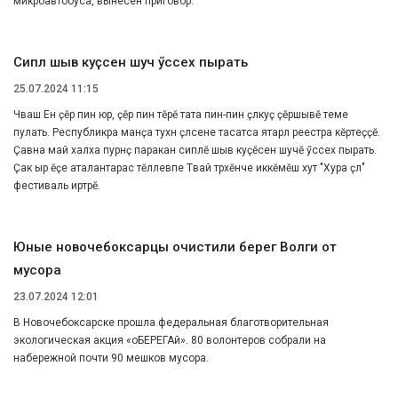
микроавтобуса, вынесен приговор.
Сиплӗ шыв куҫӗсен шучӗ ӳссех пырать
25.07.2024 11:15
Чӑваш Ен ҫӗр пин юрӑ, ҫӗр пин тӗрӗ тата пин-пин ҫӑлкуҫ ҫӗршывӗ теме
пулать. Республикӑра манӑҫа тухнӑ ҫӑлсене тасатса ятарлӑ реестра кӗртеҫҫӗ.
Ҫавна май халӑха пурнӑҫ паракан сиплӗ шыв куҫӗсен шучӗ ӳссех пырать.
Ҫак ырӑ ӗҫе аталантарас тӗллевпе Тӑвай тӑрӑхӗнче иккӗмӗш хут "Хура ҫӑл"
фестиваль иртрӗ.
Юные новочебоксарцы очистили берег Волги от
мусора
23.07.2024 12:01
В Новочебоксарске прошла федеральная благотворительная
экологическая акция «оБЕРЕГАй». 80 волонтеров собрали на
набережной почти 90 мешков мусора.