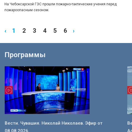
На Чебоксарской ГЭС прошли пожарно-тактические учения перед
пожароопасным сезоном.
‹
1
2
3
4
5
6
›
Программы
Вести. Чувашия. Николай Николаев. Эфир от
В
08.08.2026
Ал