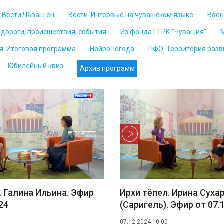
Вести Чăваш ен
Вести. Интервью на чувашском языке
Воен
дороги, происшествия, события
Из фонда ГТРК "Чувашия"
я. Итоговая программа
НейроПогода
ПФО. Территория разв
Юбилейный квиз
Архив программ
. Галина Ильина. Эфир
Ирхи тĕпел. Ирина Суха
24
(Саригель). Эфир от 07.
07.12.2024 10:00