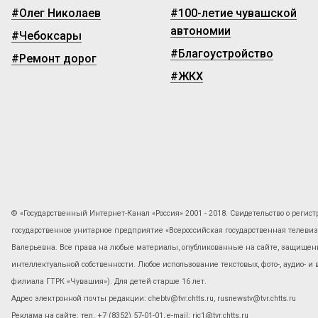
#Олег Николаев
#100-летие чувашской
автономии
#Чебоксары
#Благоустройство
#Ремонт дорог
#ЖКХ
© «Государственный Интернет-Канал «Россия» 2001 - 2018. Свидетельство о регист
государственное унитарное предприятие «Всероссийская государственная телев
Валерьевна. Все права на любые материалы, опубликованные на сайте, защищены
интеллектуальной собственности. Любое использование текстовых, фото-, аудио- и
филиала ГТРК «Чувашия»). Для детей старше 16 лет.
Адрес электронной почты редакции: chebtv@tvr.chtts.ru, rusnewstv@tvr.chtts.ru
Реклама на сайте: тел. +7 (8352) 57-01-01, е-mail: ric1@tvr.chtts.ru