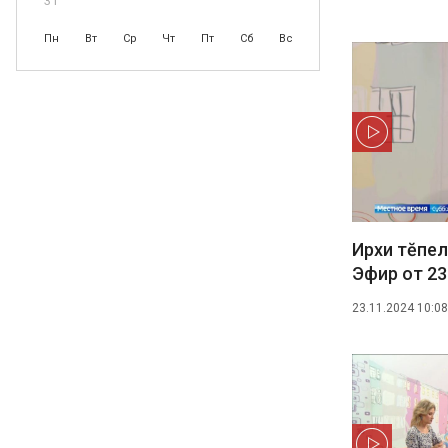
31
Пн
Вт
Ср
Чт
Пт
Сб
Вс
Ирхи тĕпел
Эфир от 23
23.11.2024 10:08