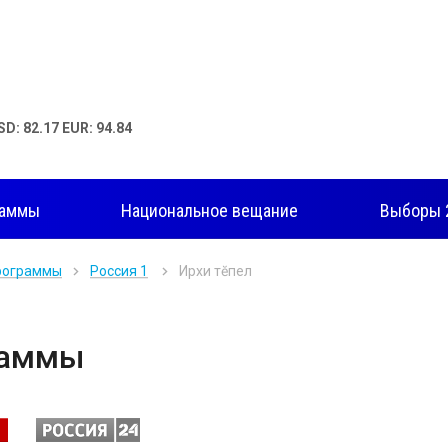
SD: 82.17 EUR: 94.84
раммы
Национальное вещание
Выборы 
рограммы
Россия 1
Ирхи тĕпел
раммы