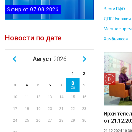
Эфир от 07.08.2026
Вести ПФО
ДПС Чувашии: 
Местное врем
Новости по дате
Хамӑрьялсем
Август
2026
1
2
8
4
5
6
7
9
3
Сб
11
12
13
14
15
16
10
18
19
20
21
22
23
17
Ирхи тĕпел
от 21.12.20
25
26
27
28
29
30
24
21.12.2024 10:30