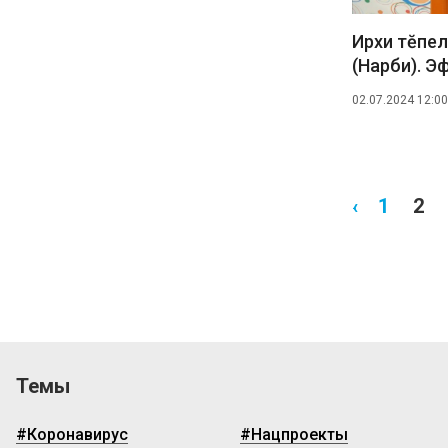
Ирхи тĕпел
(Нарби). Э
02.07.2024 12:00
‹
1
2
Темы
#Коронавирус
#Нацпроекты