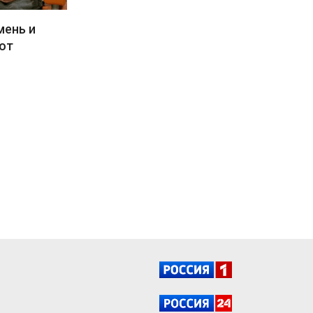
мень и
 от