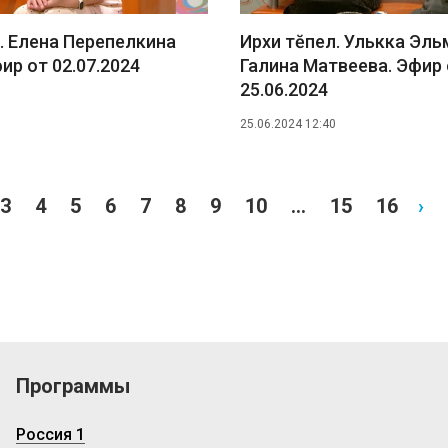
. Елена Перепелкина
Ирхи тĕпел. Улькка Эль
фир от 02.07.2024
Галина Матвеева. Эфир
25.06.2024
25.06.2024 12:40
3
4
5
6
7
8
9
10
...
15
16
›
Программы
Россия 1