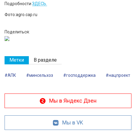
Подробности
ЗДЕСЬ.
Фото:agro.cap.ru
Поделиться:
Метки
В разделе
#АПК
#минсельхоз
#господдержка
#нацпроект
Мы в Яндекс Дзен
Мы в VK