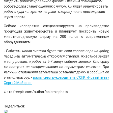
внедрить роботизированное доение. Главным помощником
робота-дояра станет ошейник с чипом. Он будет ориентировать
робота, куда конкретно направить корову после прохождения
через ворота.
Сейчас кооператив специализируется на производстве
продукции животноводства и планирует построить новую
животноводческую ферму на 200 голов с современным
оборудованием.
-
Работать новая система будет так: если корове пора на дойку,
перед ней автоматически откроются створки, животное зайдет
в зону доения, и робот за 5-7 минут соберёт молоко. Оно сразу
же поступит на экспресс-анализ по параметрам качества. При
наличии отклонений автоматика остановит дойку и сообщит об
этом оператору,
-
разъяснил руководитель СХПК «Новый путь»
Сергей Майоров.
Фото:freepik.com/author/solominphoto
Поделиться: