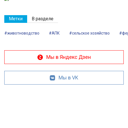
Метки
В разделе
#животноводство
#АПК
#сельское хозяйство
#фе
Мы в Яндекс Дзен
Мы в VK