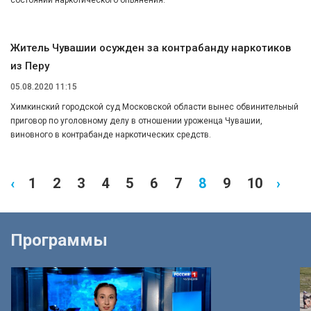
состоянии наркотического опьянения.
Житель Чувашии осужден за контрабанду наркотиков
из Перу
05.08.2020 11:15
Химкинский городской суд Московской области вынес обвинительный
приговор по уголовному делу в отношении уроженца Чувашии,
виновного в контрабанде наркотических средств.
‹
1
2
3
4
5
6
7
8
9
10
›
Программы