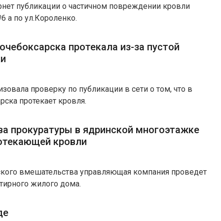
рнет публикации о частичном повреждении кровли
 а по ул.Короленко.
очебоксарска протекала из-за пустой
ки
зовала проверку по публикации в сети о том, что в
рска протекает кровля.
а прокуратуры в ядринской многоэтажке
отекающей кровли
ского вмешательства управляющая компания проведет
тирного жилого дома.
де