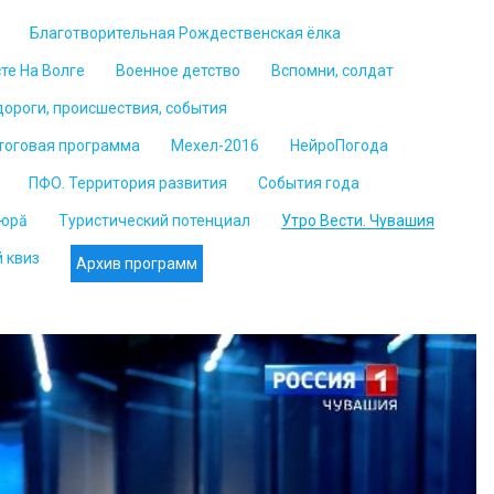
Благотворительная Рождественская ёлка
те На Волге
Военное детство
Вспомни, солдат
ороги, происшествия, события
тоговая программа
Мехел-2016
НейроПогода
ПФО. Территория развития
События года
юрă
Туристический потенциал
Утро Вести. Чувашия
 квиз
Архив программ