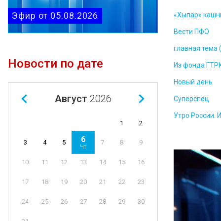
Эфир от 05.08.2026
«Хыпар» кашн
Вести ПФО
главная тема 
Новости по дате
Из фонда ГТР
Новый день
Август
2026
Суперспец
Утро России. 
1
2
6
4
5
7
8
9
3
Чт
11
12
13
14
15
16
10
18
19
20
21
22
23
17
25
26
27
28
29
30
24