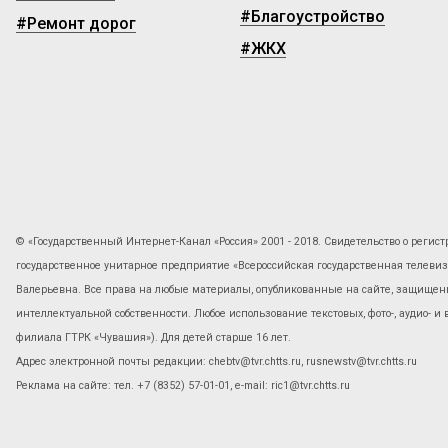
#Благоустройство
#Ремонт дорог
#ЖКХ
© «Государственный Интернет-Канал «Россия» 2001 - 2018. Свидетельство о регист
государственное унитарное предприятие «Всероссийская государственная телев
Валерьевна. Все права на любые материалы, опубликованные на сайте, защищены
интеллектуальной собственности. Любое использование текстовых, фото-, аудио- и
филиала ГТРК «Чувашия»). Для детей старше 16 лет.
Адрес электронной почты редакции: chebtv@tvr.chtts.ru, rusnewstv@tvr.chtts.ru
Реклама на сайте: тел. +7 (8352) 57-01-01, е-mail: ric1@tvr.chtts.ru