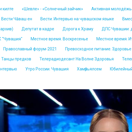
и килте
«Шевле» - «Солнечный зайчик»
Активная молодёжь
Вести Чăваш ен
Вести. Интервью на чувашском языке
Вмес
(архив)
Депутат в кадре
Дорога к Храму
ДПС Чувашии: д
К "Чувашия"
Местное время. Воскресенье
Местное время. И
Православный форум-2021
Превосходное питание. Здоровье
Танцы предков
Телерадиодесант На Волне Здоровья
Теле
Интервью
Утро России. Чувашия
Хамӑрьялсем
Юбилейный