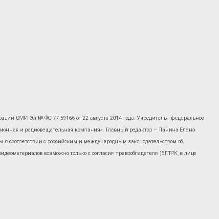
рации СМИ Эл № ФС 77-59166 от 22 августа 2014 года. Учредитель - федеральное
изионная и радиовещательная компания». Главный редактор – Панина Елена
 в соответствии с российским и международным законодательством об
 видеоматериалов возможно только с согласия правообладателя (ВГТРК, в лице