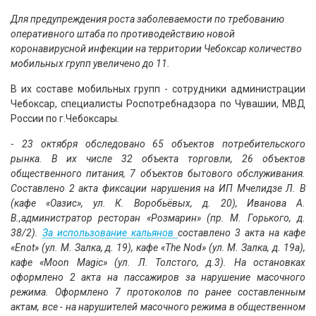
Для предупреждения роста заболеваемости по требованию
оперативного штаба по противодействию новой
коронавирусной инфекции на территории Чебоксар количество
мобильных групп увеличено до 11.
В их составе мобильных групп - сотрудники администрации
Чебоксар, специалисты Роспотребнадзора по Чувашии, МВД
России по г.Чебоксары.
-
23 октября обследовано 65 объектов потребительского
рынка. В их числе 32 объекта торговли, 26 объектов
общественного питания, 7 объектов бытового обслуживания.
Составлено 2 акта фиксации нарушения на ИП Мчелидзе Л. В
(кафе «Оазис», ул. К. Воробьёвых, д. 20), Иванова А.
В.,администратор ресторан «Розмарин» (пр. М. Горького, д.
38/2).
За использование кальянов
составлено 3 акта на кафе
«Enot» (ул. М. Залка, д. 19), кафе «The Nod» (ул. М. Залка, д. 19а),
кафе «Moon Magic» (ул. Л. Толстого, д.3). На остановках
оформлено 2 акта на пассажиров за нарушение масочного
режима. Оформлено 7 протоколов по ранее составленным
актам, все - на нарушителей масочного режима в общественном