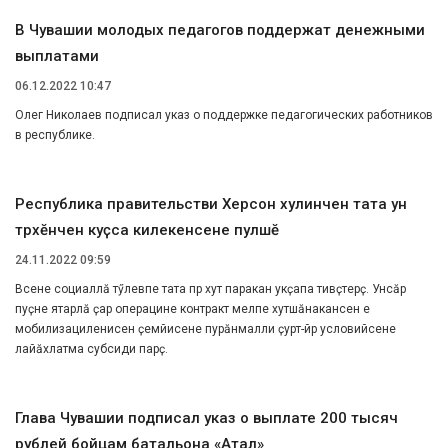
В Чувашии молодых педагогов поддержат денежными
выплатами
06.12.2022 10:47
Олег Николаев подписал указ о поддержке педагогических работников
в республике.
Республика правительстви Херсон хулинчен тата ун
тӑрӑхӗнчен куҫса килекенсене пулӑшӗ
24.11.2022 09:59
Вӗсене социаллӑ тӳлевпе тата пӗр хут паракан укҫапа тивӗҫтерӗҫ. Унсӑр
пуҫне ятарлӑ ҫар операцине контракт мелӗпе хутшӑнакансен е
мобилизациленисен ҫемйисене пурӑнмалли ҫурт-йӗр условийӗсене
лайӑхлатма субсиди парӗҫ.
Глава Чувашии подписал указ о выплате 200 тысяч
рублей бойцам батальона «Атал»