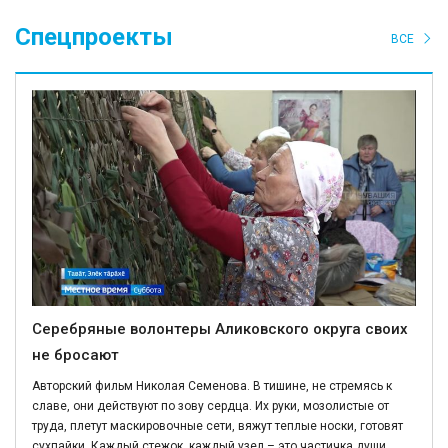
Спецпроекты
ВСЕ
Серебряные волонтеры Аликовского округа своих
не бросают
Авторский фильм Николая Семенова. В тишине, не стремясь к
славе, они действуют по зову сердца. Их руки, мозолистые от
труда, плетут маскировочные сети, вяжут теплые носки, готовят
сухпайки. Каждый стежок, каждый узел – это частичка души,