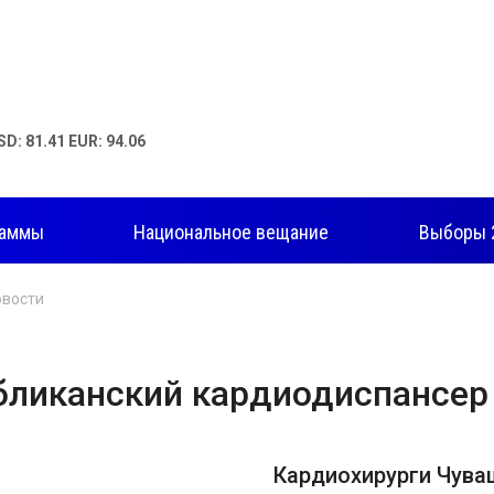
SD: 81.41 EUR: 94.06
раммы
Национальное вещание
Выборы 
овости
бликанский кардиодиспансер
Кардиохирурги Чува