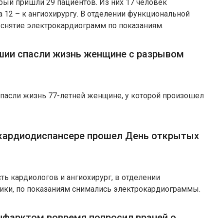
рый пришли 29 пациентов. Из них 17 человек
а 12 – к ангиохирургу. В отделении функциональной
 снятие электрокардиограмм по показаниям.
шии спасли жизнь женщине с разрывом
пасли жизнь 77-летней женщине, у которой произошел
кардиодиспансере прошел День открытых
ть кардиологов и ангиохирург, в отделении
ики, по показаниям снимались электрокардиограммы.
нфарктом вовремя попросил врачей о