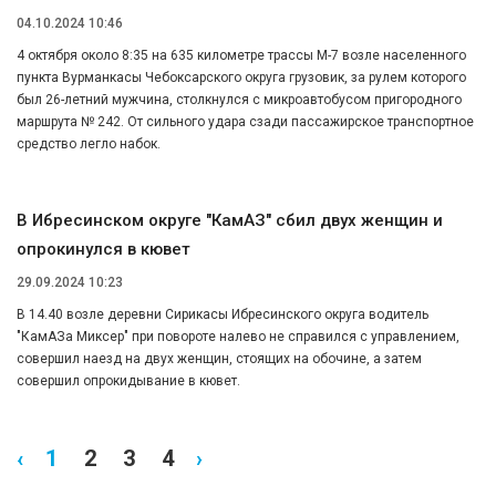
04.10.2024 10:46
4 октября около 8:35 на 635 километре трассы М-7 возле населенного
пункта Вурманкасы Чебоксарского округа грузовик, за рулем которого
был 26-летний мужчина, столкнулся с микроавтобусом пригородного
маршрута № 242. От сильного удара сзади пассажирское транспортное
средство легло набок.
В Ибресинском округе "КамАЗ" сбил двух женщин и
опрокинулся в кювет
29.09.2024 10:23
В 14.40 возле деревни Сирикасы Ибресинского округа водитель
"КамАЗа Миксер" при повороте налево не справился с управлением,
совершил наезд на двух женщин, стоящих на обочине, а затем
совершил опрокидывание в кювет.
‹
1
2
3
4
›