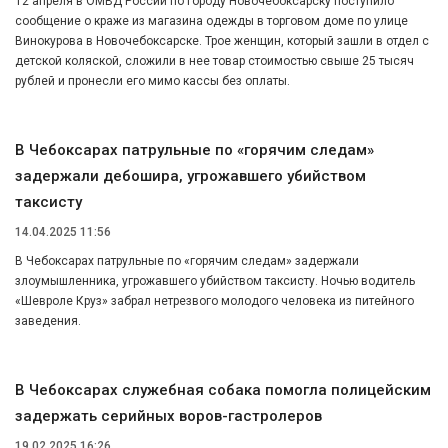
12 апреля в ОМВД России по городу Новочебоксарску поступило
сообщение о краже из магазина одежды в торговом доме по улице
Винокурова в Новочебоксарске. Трое женщин, который зашли в отдел с
детской коляской, сложили в нее товар стоимостью свыше 25 тысяч
рублей и пронесли его мимо кассы без оплаты.
В Чебоксарах патрульные по «горячим следам»
задержали дебошира, угрожавшего убийством
таксисту
14.04.2025 11:56
В Чебоксарах патрульные по «горячим следам» задержали
злоумышленника, угрожавшего убийством таксисту. Ночью водитель
«Шевроле Круз» забрал нетрезвого молодого человека из питейного
заведения.
В Чебоксарах служебная собака помогла полицейским
задержать серийных воров-гастролеров
19.02.2025 16:26