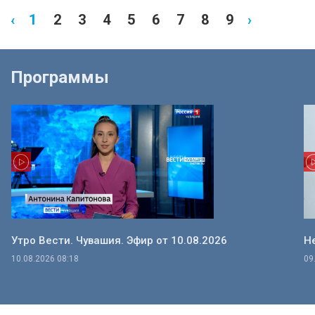
‹
1
2
3
4
5
6
7
8
9
›
Программы
Утро Вести. Чувашия. Эфир от 10.08.2026
Не
10.08.2026 08:18
09