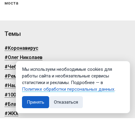
моста
Темы
#Коронавирус
#Олег Николаев
#Чебоксары
Мы используем необходимые cookies для
#Ремонт дорог
работы сайта и необязательные сервисы
статистики и рекламы. Подробнее — в
#Нацпроекты
Политике обработки персональных данных
.
#100-летие чувашской автономии
Принять
Отказаться
#Благоустройство
#ЖКХ