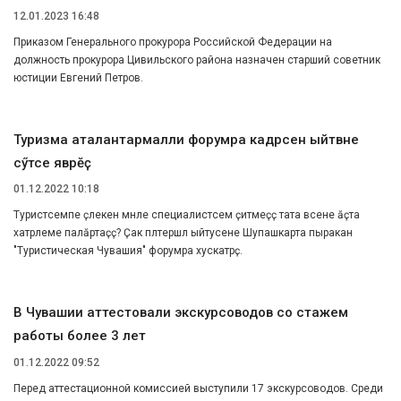
12.01.2023 16:48
Приказом Генерального прокурора Российской Федерации на
должность прокурора Цивильского района назначен старший советник
юстиции Евгений Петров.
Туризма аталантармалли форумра кадрсен ыйтӑвне
сӳтсе яврӗҫ
01.12.2022 10:18
Туристсемпе ӗҫлекен мӗнле специалистсем ҫитмеҫҫӗ тата вӗсене ӑҫта
хатӗрлеме палӑртаҫҫӗ? Ҫак пӗлтерӗшлӗ ыйтусене Шупашкарта пыракан
"Туристическая Чувашия" форумра хускатрӗҫ.
В Чувашии аттестовали экскурсоводов со стажем
работы более 3 лет
01.12.2022 09:52
Перед аттестационной комиссией выступили 17 экскурсоводов. Среди