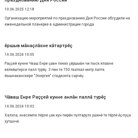
10.06.2025 12:18
Организацию мероприятий по празднованию Дня России обсудили на
еженедельной планерке в администрации города.
Ҫӗршыв мӑнаҫлӑхне кӑтартрӗҫ
14.06.2024 10:05
Раҫҫей кунне Чӑваш Енре ҫавӑн пекех ҫӗршывӑн чи пысӑк ялавне
вӗлкӗштерсе паллӑ турӗҫ. 3 пин те 750 тӑваткал метр лаптӑк
йышӑнаканскере "Энергия" стадионта сарчӗҫ.
Чӑваш Енре Раҫҫей кунне анлӑн паллӑ турӗҫ
14.06.2024 10:02
Халӑхпа, хӑнасемпе пӗрле ҫак кун пирӗн пултарулӑх ушкӑнӗ те тӗрлӗ ӗҫ-пуҫа
хутшӑнчӗ.