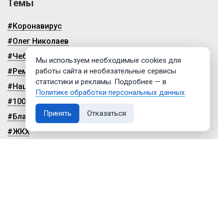
Темы
#Коронавирус
#Олег Николаев
#Чебоксары
Мы используем необходимые cookies для
#Ремонт дорог
работы сайта и необязательные сервисы
статистики и рекламы. Подробнее — в
#Нацпроекты
Политике обработки персональных данных
.
#100-летие чувашской автономии
Принять
Отказаться
#Благоустройство
#ЖКХ
© 2009-2026, ГТРК «Чувашия»
Политика обработки персональных данных
Настройки cookies