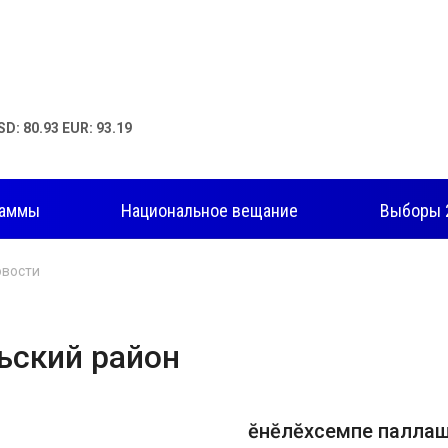
SD: 80.93 EUR: 93.19
раммы
Национальное вещание
Выборы 
овости
ьский район
Ҫӗнӗлӗхсемпе паллаш