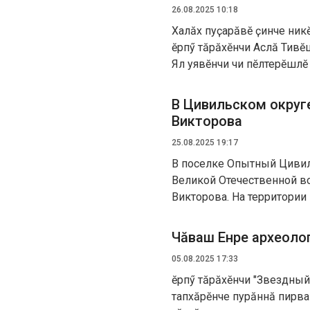
26.08.2025 10:18
Халӑх пуҫарӑвӗ ҫинче ник
Ҫӗрпӳ тӑрӑхӗнчи Аслӑ Тивӗ
Ял уявӗнчи чи пӗлтерӗшлӗ
В Цивильском округ
Викторова
25.08.2025 19:17
В поселке Опытный Цивил
Великой Отечественной в
Викторова. На территори
Чӑваш Енре археолог
05.08.2025 17:33
Ҫӗрпӳ тӑрӑхӗнчи "Звездный
тапхӑрӗнче пурӑннӑ пирва