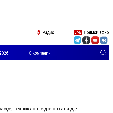
Радио
Прямой эфир
2026
О компании
аҫҫӗ, техникӑна ӗҫре пахалаҫҫӗ