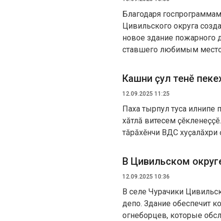
Благодаря госпрограммам
Цивильского округа созд
новое здание пожарного д
ставшего любимым место
Кашни ҫул тенӗ пеке
12.09.2025 11:25
Паха тырпул туса илнипе 
хӑтлӑ витесем ҫӗкленеҫҫӗ
тӑрӑхӗнчи ВДС хуҫалӑхри
В Цивильском округ
12.09.2025 10:36
В селе Чурачики Цивильск
депо. Здание обеспечит 
огнеборцев, которые обс