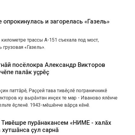
 опрокинулась и загорелась «Газель»
м километре трассы А-151 съехала под мост,
 грузовая «Газель».
ытнӑй посёлокра Александр Викторов
чӗпе палӑк уҫрӗҫ
ин паттӑрӗ, Раҫҫей тава тивӗҫлӗ пограничникӗ
кторов ку вырӑнтан инҫех те мар - Иваново ялӗнче
ельте ӗҫленӗ. 1943-мӗшӗнче вӑрҫа кӗнӗ.
ӑ Тивӗшре пурӑнакансем «НИМЕ - халӑх
 хутшӑнса ҫул сарнӑ