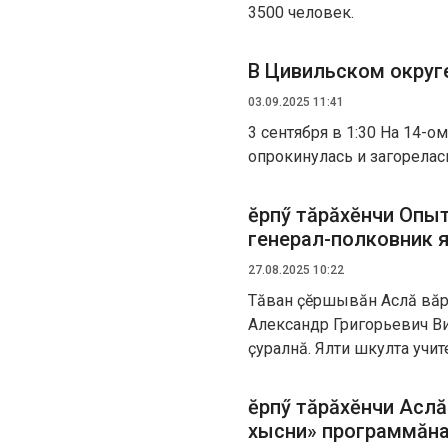
3500 человек.
В Цивильском округе
03.09.2025 11:41
3 сентября в 1:30 На 14-о
опрокинулась и загорелась
Ҫӗрпӳ тӑрӑхӗнчи Оп
генерал-полковник я
27.08.2025 10:22
Тӑван ҫӗршывӑн Аслӑ вӑрҫ
Александр Григорьевич Ви
ҫуралнӑ. Ялти шкулта учит
Ҫӗрпӳ тӑрӑхӗнчи Асл
хысни» программӑна