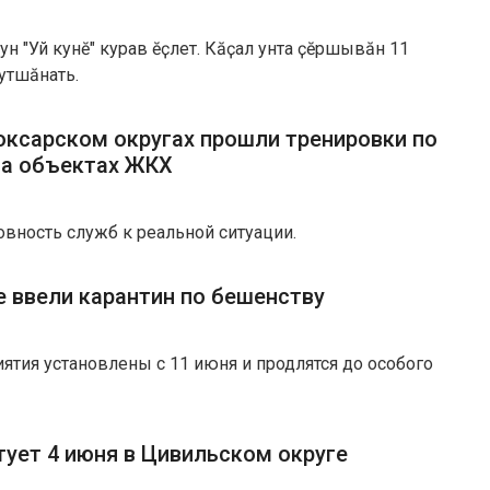
ун "Уй кунӗ" курав ӗҫлет. Кӑҫал унта ҫӗршывӑн 11
хутшӑнать.
оксарском округах прошли тренировки по
на объектах ЖКХ
овность служб к реальной ситуации.
е ввели карантин по бешенству
тия установлены с 11 июня и продлятся до особого
тует 4 июня в Цивильском округе