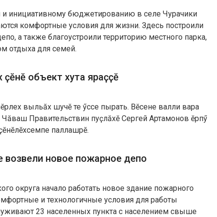
 и инициативному бюджетированию в селе Чурачики
аются комфортные условия для жизни. Здесь построили
епо, а также благоустроили территорию местного парка,
м отдыха для семей.
х ҫӗнӗ объект хута яраҫҫӗ
пӗрлех выльӑх шучӗ те ӳссе пырать. Вӗсене валли вара
. Чӑваш Правительствин пуҫлӑхӗ Сергей Артамонов Ҫӗрпӳ
 ҫӗнӗлӗхсемпе паллашрӗ.
е возвели новое пожарное депо
ого округа начало работать новое здание пожарного
комфортные и технологичные условия для работы
луживают 23 населенных пункта с населением свыше