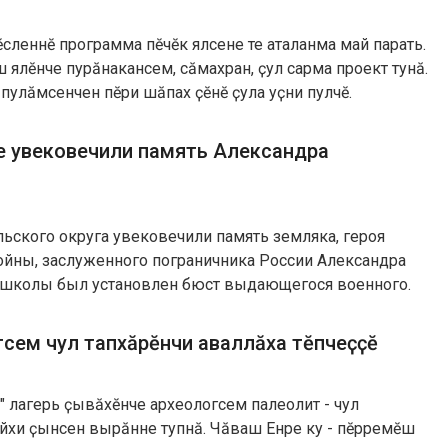
ӗсленнӗ программа пӗчӗк ялсене те аталанма май парать.
ш ялӗнче пурӑнакансем, сӑмахран, ҫул сарма проект тунӑ.
 пулӑмсенчен пӗри шӑпах ҫӗнӗ ҫула уҫни пулчӗ.
е увековечили память Александра
ьского округа увековечили память земляка, героя
ойны, заслуженного пограничника России Александра
и школы был установлен бюст выдающегося военного.
сем чул тапхӑрӗнчи аваллӑха тӗпчеҫҫӗ
" лагерь ҫывӑхӗнче археологсем палеолит - чул
йхи ҫынсен вырӑнне тупнӑ. Чӑваш Енре ку - пӗрремӗш