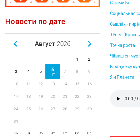
С нами Бог
Социальная с
Новости по дате
Сывлăх - пирĕ
Тĕпел (Красны
Август
2026
Точка роста
Чăваш ен мух
1
2
Ырă-çке çу ку
6
4
5
7
8
9
3
Чт
Я и Планета
11
12
13
14
15
16
10
18
19
20
21
22
23
17
25
26
27
28
29
30
24
31
Пн
Вт
Ср
Чт
Пт
Сб
Вс