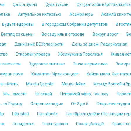
лчи
Çапла пулнă
Çула тухсан
Çутçанталăк вăрттăнлăхĕс
рлака
Актуальное интервью
Асăмри юрă
Асамлă кино т
Будьте здоровы
В городском Собрании депутатов
В гостя
Взгляд со сцены
Во саду иль в огороде
Вокруг дорог
Во
зал
Движение БЕЗопасности
День за днём. Радиожурнал
ство
Еткерлĕх управçи
Жемчужина Поволжья
Живая ис
 ентешсем
Здоровое питание
Знаю и применяю
Зов вр
Ламран лама
Кăмăлтан. Ирхи концерт
Кайри-мала. Хит-пара
ав шăтать
Манăн Çеçпĕл
Манан Айхи
Между Волгой и У
Мы - вместе
Не зевай
Непрямой эфир. Ток-шоу
Новост
ь за Родину
Остров молодых
От 2 до 5
Открытая студия
ăр
Пĕр сăвă
Паттăрлăх
Паттăрсен çулĕпе (По следам гер
сам
Посиделки
После уроков
Поэзи çăлкуçӗ
Права по