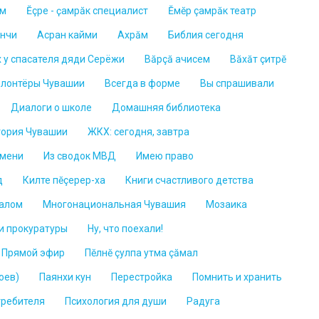
ем
Ĕçре - ҫамрӑк специалист
Ĕмĕр çамрăк театр
ĕнчи
Асран кайми
Ахрăм
Библия сегодня
х у спасателя дяди Серёжи
Вăрçă ачисем
Вăхăт çитрĕ
лонтёры Чувашии
Всегда в форме
Вы спрашивали
Диалоги о школе
Домашняя библиотека
тория Чувашии
ЖКХ: сегодня, завтра
емени
Из сводок МВД
Имею право
д
Килте пĕçерер-ха
Книги счастливого детства
ралом
Многонациональная Чувашия
Мозаика
и прокуратуры
Ну, что поехали!
. Прямой эфир
Пĕлнĕ çулпа утма çăмал
оев)
Паянхи кун
Перестройка
Помнить и хранить
требителя
Психология для души
Радуга