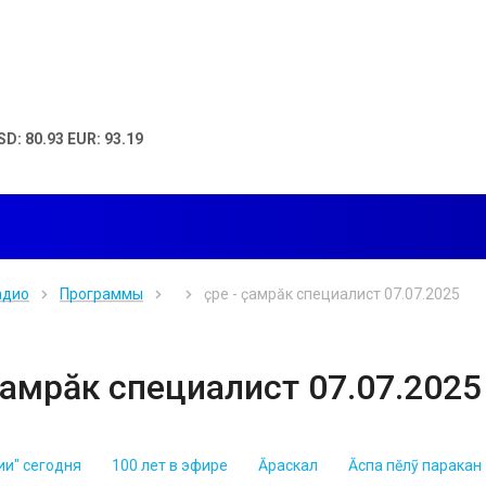
SD: 80.93 EUR: 93.19
адио
Программы
Ӗҫре - ҫамрӑк специалист 07.07.2025
 ҫамрӑк специалист 07.07.2025
ии" сегодня
100 лет в эфире
Ăраскал
Ăспа пĕлỹ паракан