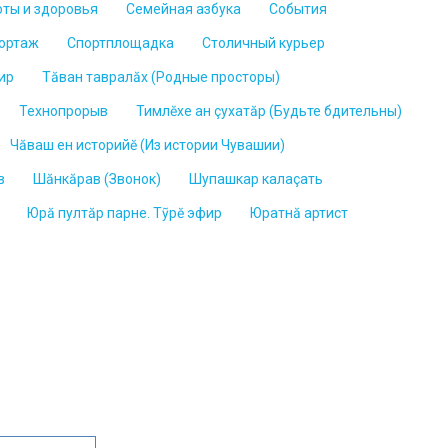
оты и здоровья
Семейная азбука
События
ортаж
Спортплощадка
Столичный курьер
ир
Тăван тавралăх (Родные просторы)
Технопрорыв
Тимлĕхе ан çухатăр (Будьте бдительны)
Чăваш ен историйĕ (Из истории Чувашии)
в
Шăнкăрав (Звонок)
Шупашкар калаçать
Юрă пултăр парне. Тỹрĕ эфир
Юратнӑ артист