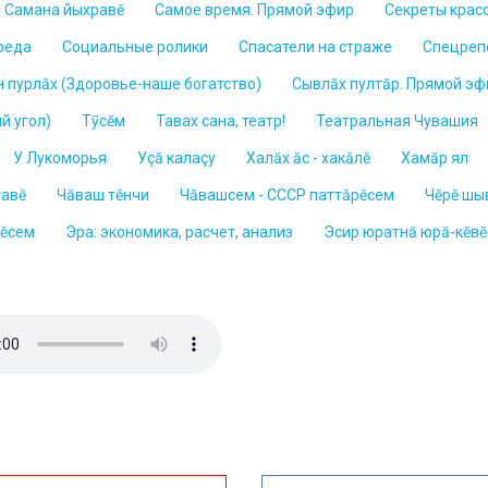
Самана йыхравĕ
Самое время. Прямой эфир
Секреты крас
реда
Социальные ролики
Спасатели на страже
Спецреп
н пурлăх (Здоровье-наше богатство)
Сывлӑх пултӑр. Прямой эф
й угол)
Тỹсĕм
Тавах сана, театр!
Театральная Чувашия
У Лукоморья
Уçă калаçy
Халăх ăс - хакăлĕ
Хамăр ял
тавĕ
Чăваш тĕнчи
Чăвашсем - СССР паттăрĕсем
Чĕрĕ шы
нĕсем
Эра: экономика, расчет, анализ
Эсир юратнă юрă-кĕвĕ