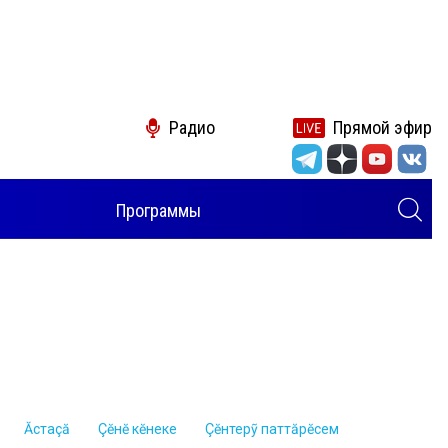
Радио
Прямой эфир
Программы
Ăстаçă
Çĕнĕ кĕнеке
Çĕнтерỹ паттăрĕсем