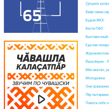
Çỹпçипе хупă
Ĕмӗр сакки са
Будни ЖКХ
Вести ПФО
Выставочный 
Еда как лекар
Журналистсем
Йала йерке - 
Мĕн акатăн, ç
Молодёжка
Они сражалис
Пĕр пытармас
Помоги себе 