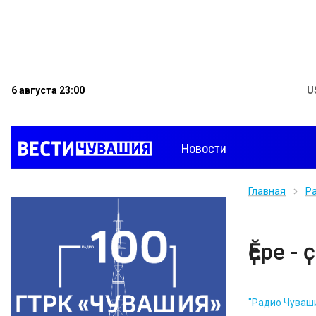
6 августа 23:00
U
Новости
Главная
Р
Ӗҫре -
"Радио Чуваш