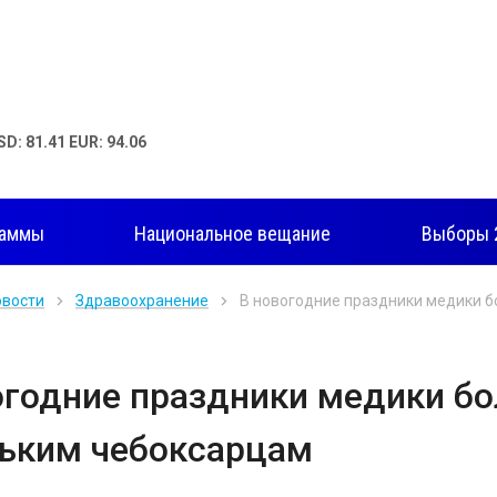
SD: 81.41 EUR: 94.06
раммы
Национальное вещание
Выборы 
овости
Здравоохранение
В новогодние праздники медики б
огодние праздники медики бо
ьким чебоксарцам