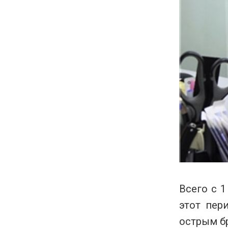
Всего с 
этот пер
острым б