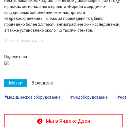
Республиканском кардиологическом диспансере в 2021 году
в рамках регионального проекта «Борьба с сердечно-
сосудистыми заболеваниями» нацпроекта
«Здравоохранение». Только за прошедший год было
проведено более 2,5 тысяч ангиографических исследований,
а также установлено около 1,5 тысячи стентов.
Фото - medicin.cap.ru
Поделиться:
Метки
В разделе
#медицинское оборудование
#медоборудование
#нов
Мы в Яндекс Дзен