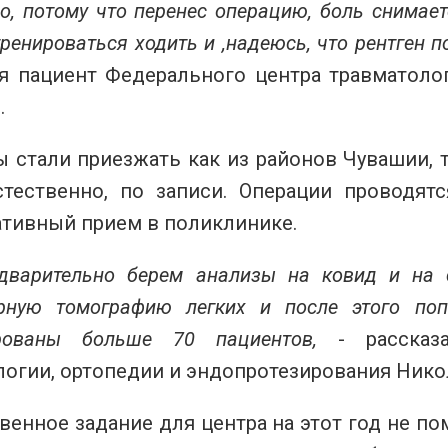
но, потому что перенес операцию, боль снимае
тренироваться ходить и ,надеюсь, что рентген п
я пациент Федерального центра травматолог
.
 стали приезжать как из районов Чувашии, 
естественно, по записи. Операции проводят
ативный прием в поликлинике.
дварительно берем анализы на ковид и на 
рную томографию легких и после этого по
ированы больше 70 пациентов,
- расска
логии, ортопедии и эндопротезирования Нико
венное задание для центра на этот год не п