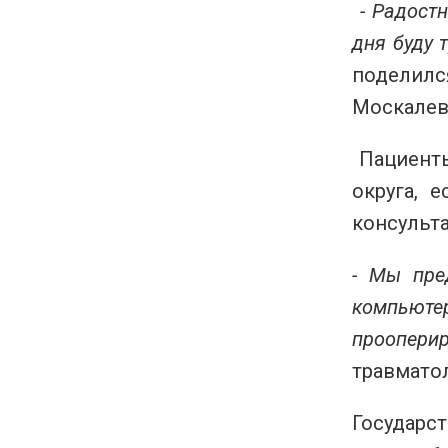
- Радост
дня буду 
поделилс
Москалев
Пациенты
округа, 
консульт
- Мы пре
компьюте
проопер
травмато
Государст