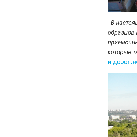
- В насто
образцов 
приемочны
которые т
и дорожн