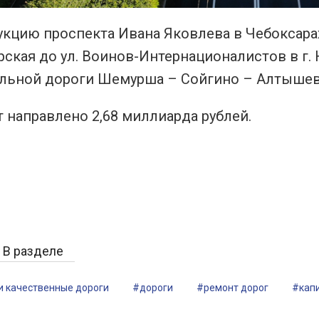
кцию проспекта Ивана Яковлева в Чебоксарах,
рская до ул. Воинов-Интернационалистов в г
ьной дороги Шемурша – Сойгино – Алтышево –
 направлено 2,68 миллиарда рублей.
В разделе
и качественные дороги
#дороги
#ремонт дорог
#кап