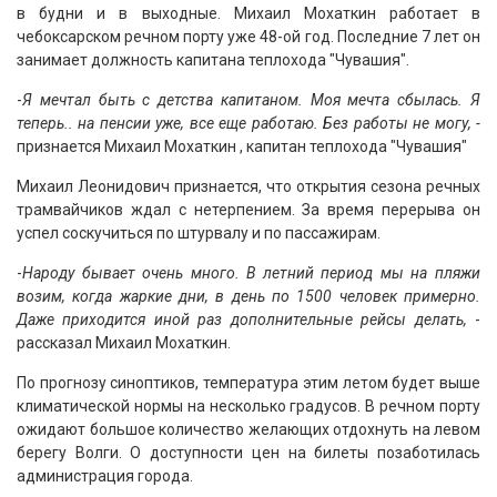
в будни и в выходные. Михаил Мохаткин работает в
чебоксарском речном порту уже 48-ой год. Последние 7 лет он
занимает должность капитана теплохода "Чувашия".
-
Я мечтал быть с детства капитаном. Моя мечта сбылась. Я
теперь.. на пенсии уже, все еще работаю. Без работы не могу, -
признается Михаил Мохаткин , капитан теплохода "Чувашия"
Михаил Леонидович признается, что открытия сезона речных
трамвайчиков ждал с нетерпением. За время перерыва он
успел соскучиться по штурвалу и по пассажирам.
-
Народу бывает очень много. В летний период мы на пляжи
возим, когда жаркие дни, в день по 1500 человек примерно.
Даже приходится иной раз дополнительные рейсы делать,
-
рассказал Михаил Мохаткин.
По прогнозу синоптиков, температура этим летом будет выше
климатической нормы на несколько градусов. В речном порту
ожидают большое количество желающих отдохнуть на левом
берегу Волги. О доступности цен на билеты позаботилась
администрация города.