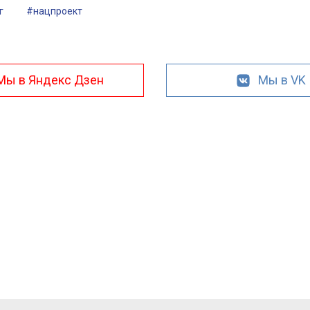
г
#нацпроект
Мы в Яндекс Дзен
Мы в VK