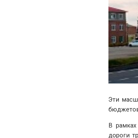
Эти масш
бюджетов
В рамках
дороги т