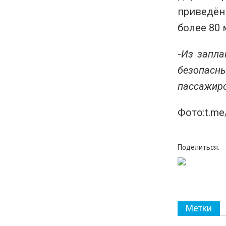
приведён
более 80
-
Из запла
безопасн
пассажир
Фото:t.me
Поделиться:
Метки