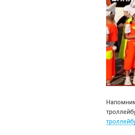
Напомни
троллей
троллейб