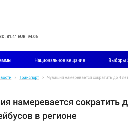
SD: 81.41 EUR: 94.06
раммы
Национальное вещание
Выборы 
овости
Транспорт
Чувашия намеревается сократить до 4 лет
ия намеревается сократить до
ейбусов в регионе