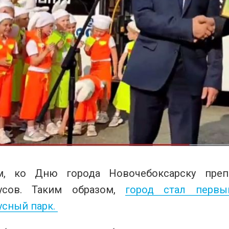
м, ко Дню города Новочебоксарску пре
бусов. Таким образом,
город стал перв
усный парк.