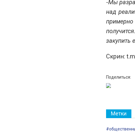
-
Мы разра
над реали
примерно
получится
закупить 
Скрин: t.m
Поделиться:
Метки
#общественны