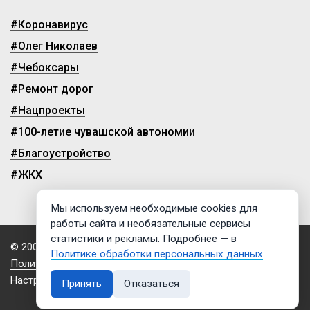
#Коронавирус
#Олег Николаев
#Чебоксары
#Ремонт дорог
#Нацпроекты
#100-летие чувашской автономии
#Благоустройство
#ЖКХ
Мы используем необходимые cookies для
работы сайта и необязательные сервисы
статистики и рекламы. Подробнее — в
© 2009-2026, ГТРК «Чувашия»
Политике обработки персональных данных
.
Политика обработки персональных данных
Настройки cookies
Принять
Отказаться