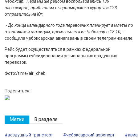
Чебоксар. Первым же рейсом воспользовались 139
пассажиров, прибывших с черноморского курорта и 123
отправились на Юг.
-
До конца календарного года перевозчик планирует вылеты по
вторникам и пятницам, время вылета из Чебоксар в 18:10,
-
сообщила чебоксарская авиагавань в своем телеграм-канале.
Рейс будет осуществляться в рамках федеральной
программы субсидирования региональных воздушных
перевозок.
Фото:/t.me/air_cheb
Поделиться:
Метки
В разделе
#воздушный транспорт
#чебоксарский аэропорт
#авиа