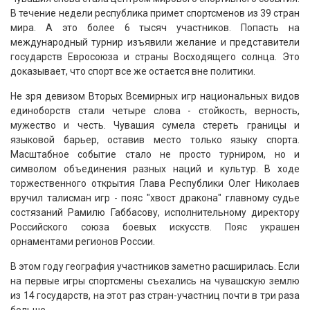
В течение недели республика примет спортсменов из 39 стран
мира. А это более 6 тысяч участников. Попасть на
международный турнир изъявили желание и представители
государств Евросоюза и страны Восходящего солнца. Это
доказывает, что спорт все же остается вне политики.
Не зря девизом Вторых Всемирных игр национальных видов
единоборств стали четыре слова - стойкость, верность,
мужество и честь. Чувашия сумела стереть границы и
языковой барьер, оставив место только языку спорта.
Масштабное событие стало не просто турниром, но и
символом объединения разных наций и культур. В ходе
торжественного открытия Глава Республики Олег Николаев
вручил талисман игр - пояс "хвост дракона" главному судье
состязаний Рамилю Габбасову, исполнительному директору
Российского союза боевых искусств. Пояс украшен
орнаментами регионов России.
В этом году география участников заметно расширилась. Если
на первые игры спортсмены съехались на чувашскую землю
из 14 государств, на этот раз стран-участниц почти в три раза