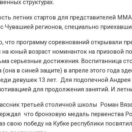
венных структурах.
ость летних стартов для представителей ММА
 с Чувашией регионов, специально приехавши
о, что программу соревнований открывали п
 на юный возраст номинанток на призовой по
ьма серьезные достижения. Воспитанница сто
 (она в синей защите) в апреле этого года з
реди девушек 13 лет. Для подопечной Андрея
отивацией для продолжения занятий. И летни
ассник третьей столичной школы Роман Вязан
ерждал что бронзовую медаль первенства Рос
раз свою победу на Кубке республики посвят