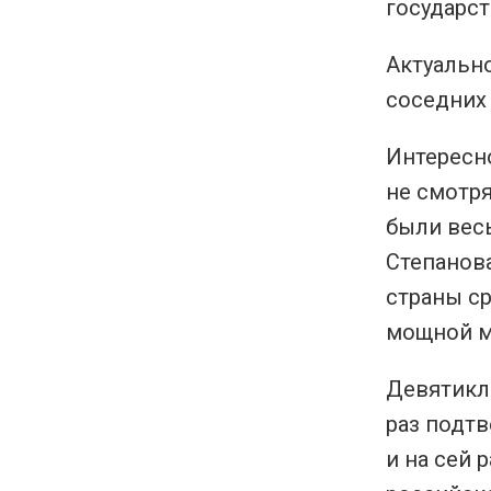
государст
Актуальн
соседних
Интересн
не смотря
были вес
Степанова
страны с
мощной м
Девятикл
раз подтв
и на сей 