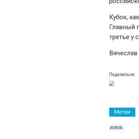
российск
Кубок, ка
Главный п
третье у 
Вячеслав
Поделиться:
Метки
#ММА