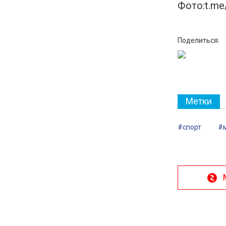
Фото:t.me
Поделиться:
Метки
#спорт
#