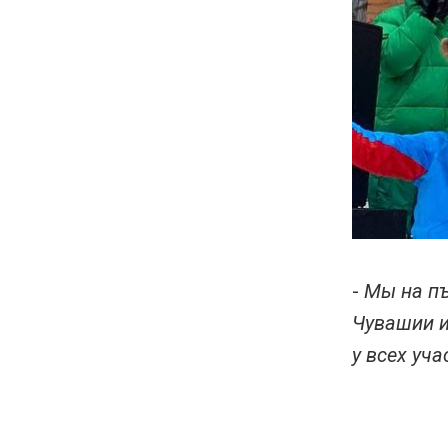
-
Мы на пъ
Чувашии и
у всех уча