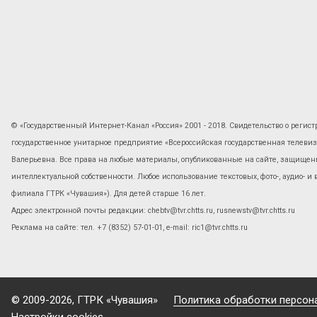
© «Государственный Интернет-Канал «Россия» 2001 - 2018. Свидетельство о регист
государственное унитарное предприятие «Всероссийская государственная телев
Валерьевна. Все права на любые материалы, опубликованные на сайте, защищены
интеллектуальной собственности. Любое использование текстовых, фото-, аудио- и
филиала ГТРК «Чувашия»). Для детей старше 16 лет.
Адрес электронной почты редакции: chebtv@tvr.chtts.ru, rusnewstv@tvr.chtts.ru
Реклама на сайте: тел. +7 (8352) 57-01-01, е-mail: ric1@tvr.chtts.ru
© 2009-2026, ГТРК «Чувашия»
Политика обработки персон