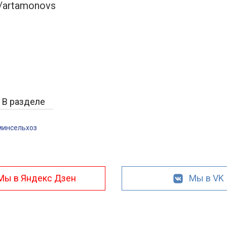
/artamonovs
В разделе
минсельхоз
Мы в Яндекс Дзен
Мы в VK