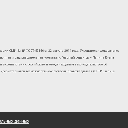
рации СМИ Эл № ФС 77-59166 от 22 августа 2014 года. Учредитель - федеральное
изионная и радиовещательная компания». Главный редактор – Панина Елена
 в соответствии с российским и международным законодательством об
 видеоматериалов возможно только с согласия правообладателя (ВГТРК, в лице
альных данных