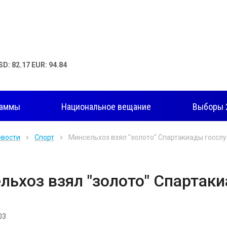
SD: 82.17 EUR: 94.84
раммы
Национальное вещание
Выборы 
овости
Спорт
Минсельхоз взял "золото" Спартакиады госс
льхоз взял "золото" Спарта
03