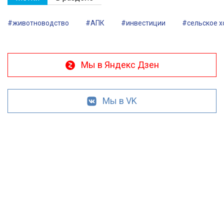
#животноводство
#АПК
#инвестиции
#сельское х
Мы в Яндекс Дзен
Мы в VK