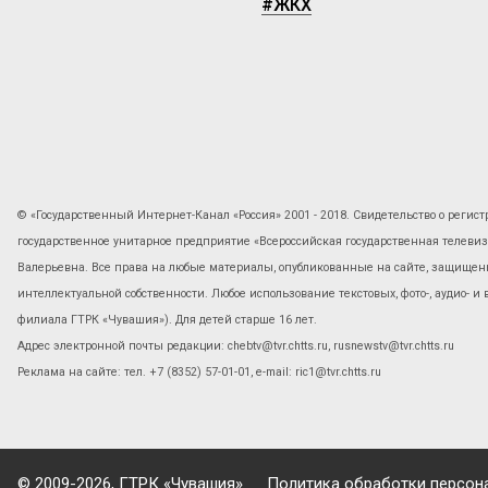
#ЖКХ
© «Государственный Интернет-Канал «Россия» 2001 - 2018. Свидетельство о регист
государственное унитарное предприятие «Всероссийская государственная телев
Валерьевна. Все права на любые материалы, опубликованные на сайте, защищены
интеллектуальной собственности. Любое использование текстовых, фото-, аудио- и
филиала ГТРК «Чувашия»). Для детей старше 16 лет.
Адрес электронной почты редакции: chebtv@tvr.chtts.ru, rusnewstv@tvr.chtts.ru
Реклама на сайте: тел. +7 (8352) 57-01-01, е-mail: ric1@tvr.chtts.ru
© 2009-2026, ГТРК «Чувашия»
Политика обработки персон