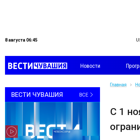
8 августа 06:45
U
Новости
Прог
Главная
Н
ВЕСТИ ЧУВАШИЯ
ВСЕ
С 1 н
огран