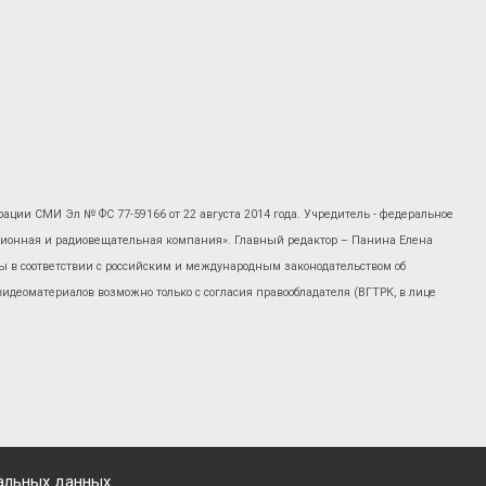
рации СМИ Эл № ФС 77-59166 от 22 августа 2014 года. Учредитель - федеральное
изионная и радиовещательная компания». Главный редактор – Панина Елена
 в соответствии с российским и международным законодательством об
 видеоматериалов возможно только с согласия правообладателя (ВГТРК, в лице
альных данных