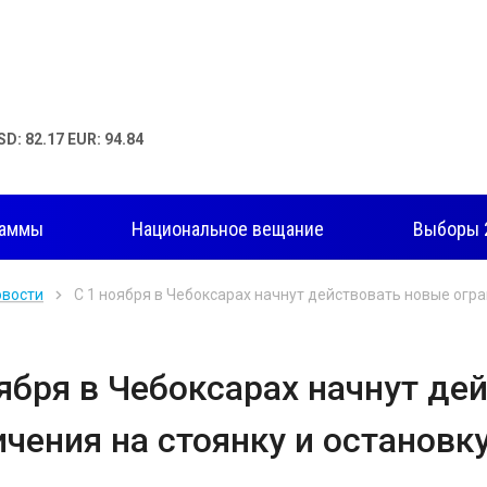
SD: 82.17 EUR: 94.84
раммы
Национальное вещание
Выборы 
овости
С 1 ноября в Чебоксарах начнут действовать новые огр
оября в Чебоксарах начнут де
ичения на стоянку и остановк