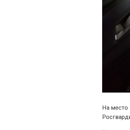
На место
Росгварди