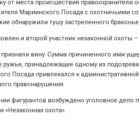
ку от места происшествия правоохранители о
жителя Мариинского Посада с охотничьими со
кие обнаружили тушу застреленного браконье
новлен и второй участник незаконной охоты 
ризнали вину. Сумма причиненного ими ущерб
 ружье, принадлежащее одному из подозревае
ого Посада привлекался к административной
ного правонарушения.
ии фигурантов возбуждено уголовное дело по
 «Незаконная охота».