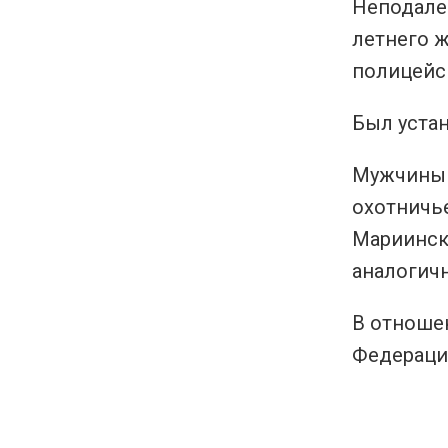
Неподале
летнего 
полицейс
Был уста
Мужчины п
охотничье
Мариинск
аналогич
В отношен
Федерации