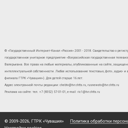
© «Государственный Интернет-Канал «Россия» 2001 - 2018. Свидетельство о регист
государственное унитарное предприятие «Всероссийская государственная телев
Валерьевна. Все права на любые материалы, опубликованные на сайте, защищены
интеллектуальной собственности. Любое использование текстовых, фото-, аудио- и
филиала ГТРК «Чувашия»). Для детей старше 16 лет.
Адрес электронной почты редакции: chebtv@tvr.chtts.ru, rusnewstv@tvr.chtts.ru
Реклама на сайте: тел. +7 (8352) 57-01-01, е-mail: ric1@tvr.chtts.ru
© 2009-2026, ГТРК «Чувашия»
Политика обработки персон