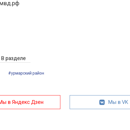
.мвд.рф
В разделе
#урмарский район
Мы в Яндекс Дзен
Мы в VK