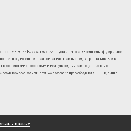
рации СМИ Эл № ФС 77-59166 от 22 августа 2014 года. Учредитель - федеральное
изионная и радиовещательная компания». Главный редактор – Панина Елена
 в соответствии с российским и международным законодательством об
 видеоматериалов возможно только с согласия правообладателя (ВГТРК, в лице
альных данных