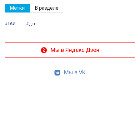
Метки
В разделе
#ГАИ
#дтп
Мы в Яндекс Дзен
Мы в VK